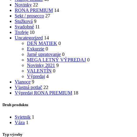
Novinky
22
RONA PREMIUM
14
Sekt / prosecco
27
Stužková
9
Svadobné
11
Trofeje
10
Uncategorized
14
DEŇ MATIEK
0
Exkurzie
0
Jarné upratovanie
0
MEGA LETNÝ VÝPREDAJ
0
Novinky 2021
9
VALENTÍN
0
Výpredaj
4
Vianoce
9
Vlastná potlač
22
Výpredaj RONA PREMIUM
18
Druh produktu
Svietnik
1
Váza
1
Typ výroby