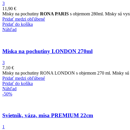
3
11,90
€
Misky na pochutiny
RONA PARIS
s objemom 280ml. Misky sú vyráb
Pridať medzi obľúbené
Pridať do košíka
Náhľad
Miska na pochutiny LONDON 270ml
3
7,10
€
Misky na pochutiny RONA LONDON s objemom 270 ml. Misky sú vyr
Pridať medzi obľúbené
Pridať do košíka
Náhľad
-50%
Svietnik, váza, misa PREMIUM 22cm
1