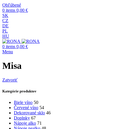
Obľúbené
0
items
0,00
€
SK
CZ
DE
PL
HU
0
items
0,00
€
Menu
Misa
Zatvoriť
Kategórie produktov
Biele víno
50
Červené víno
54
Dekorované sklo
46
Doplnky
67
Nápoje alko
71
Nápoje nealko
48