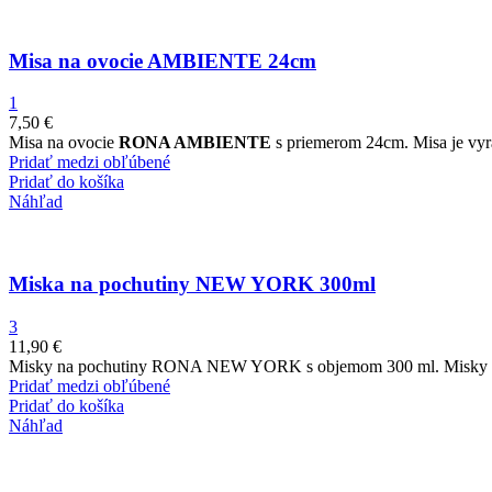
Misa na ovocie AMBIENTE 24cm
1
7,50
€
Misa na ovocie
RONA AMBIENTE
s priemerom 24cm. Misa je vyrá
Pridať medzi obľúbené
Pridať do košíka
Náhľad
Miska na pochutiny NEW YORK 300ml
3
11,90
€
Misky na pochutiny RONA NEW YORK s objemom 300 ml. Misky sú v
Pridať medzi obľúbené
Pridať do košíka
Náhľad