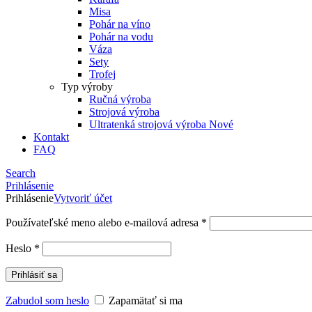
Misa
Pohár na víno
Pohár na vodu
Váza
Sety
Trofej
Typ výroby
Ručná výroba
Strojová výroba
Ultratenká strojová výroba
Nové
Kontakt
FAQ
Search
Prihlásenie
Prihlásenie
Vytvoriť účet
Používateľské meno alebo e-mailová adresa
*
Heslo
*
Prihlásiť sa
Zabudol som heslo
Zapamätať si ma