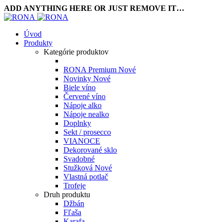
ADD ANYTHING HERE OR JUST REMOVE IT…
Úvod
Produkty
Kategórie produktov
RONA Premium
Nové
Novinky
Nové
Biele víno
Červené víno
Nápoje alko
Nápoje nealko
Doplnky
Sekt / prosecco
VIANOCE
Dekorované sklo
Svadobné
Stužková
Nové
Vlastná potlač
Trofeje
Druh produktu
Džbán
Fľaša
Karafa