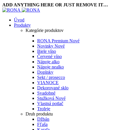
ADD ANYTHING HERE OR JUST REMOVE IT…
Úvod
Produkty
Kategórie produktov
RONA Premium
Nové
Novinky
Nové
Biele víno
Červené víno
Nápoje alko
Nápoje nealko
Doplnky
Sekt / prosecco
VIANOCE
Dekorované sklo
Svadobné
Stužková
Nové
Vlastná potlač
Trofeje
Druh produktu
Džbán
Fľaša
Karafa