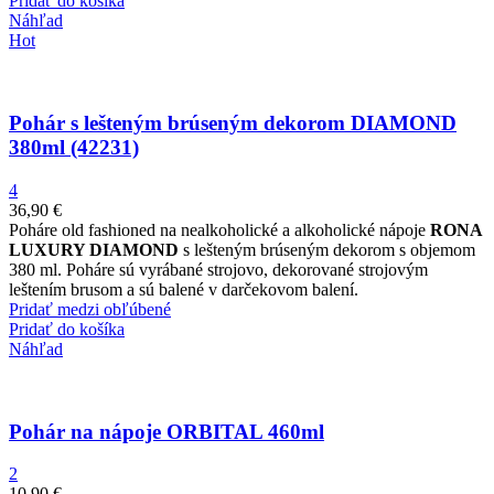
Pridať do košíka
Náhľad
Hot
Pohár s lešteným brúseným dekorom DIAMOND
380ml (42231)
4
36,90
€
Poháre old fashioned na nealkoholické a alkoholické nápoje
RONA
LUXURY DIAMOND
s lešteným brúseným dekorom s objemom
380 ml. Poháre sú vyrábané strojovo, dekorované strojovým
leštením brusom a sú balené v darčekovom balení.
Pridať medzi obľúbené
Pridať do košíka
Náhľad
Pohár na nápoje ORBITAL 460ml
2
10,90
€