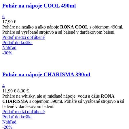
Pohár na nápoje COOL 490ml
6
17,90
€
Poháre na nealko a alko nápoje
RONA COOL
s objemom 490ml.
Poháre sú vyrábané strojovo a sú balené v darčekovom balení.
Pridať medzi obľúbené
Pridať do košíka
Náhľad
-30%
Pohár na nápoje CHARISMA 390ml
4
11,90
€
8,30
€
Poháre na whisky, ale aj miešané nápoje, vodu a džús
RONA
CHARISMA
s objemom 390ml. Poháre sú vyrábané strojovo a sú
balené v darčekovom balení.
Pridať medzi obľúbené
Pridať do košíka
Náhľad
-20%