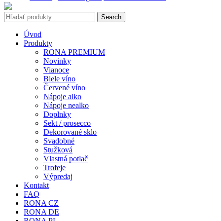
Search
Úvod
Produkty
RONA PREMIUM
Novinky
Vianoce
Biele víno
Červené víno
Nápoje alko
Nápoje nealko
Doplnky
Sekt / prosecco
Dekorované sklo
Svadobné
Stužková
Vlastná potlač
Trofeje
Výpredaj
Kontakt
FAQ
RONA CZ
RONA DE
RONA PL