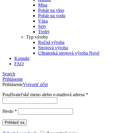
Misa
Pohár na víno
Pohár na vodu
Váza
Sety
Trofej
Typ výroby
Ručná výroba
Strojová výroba
Ultratenká strojová výroba
Nové
Kontakt
FAQ
Search
Prihlásenie
Prihlásenie
Vytvoriť účet
Používateľské meno alebo e-mailová adresa
*
Heslo
*
Prihlásiť sa