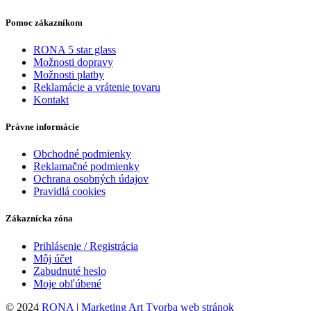
Pomoc zákazníkom
RONA 5 star glass
Možnosti dopravy
Možnosti platby
Reklamácie a vrátenie tovaru
Kontakt
Právne informácie
Obchodné podmienky
Reklamačné podmienky
Ochrana osobných údajov
Pravidlá cookies
Zákaznícka zóna
Prihlásenie / Registrácia
Môj účet
Zabudnuté heslo
Moje obľúbené
© 2024
RONA
|
Marketing Art
Tvorba web stránok