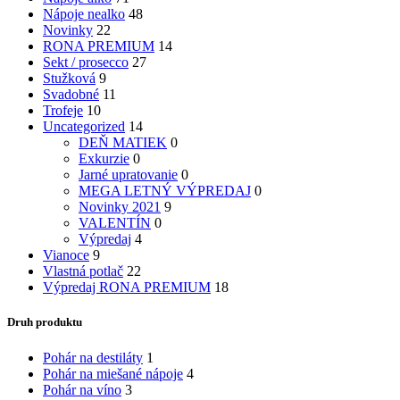
Nápoje nealko
48
Novinky
22
RONA PREMIUM
14
Sekt / prosecco
27
Stužková
9
Svadobné
11
Trofeje
10
Uncategorized
14
DEŇ MATIEK
0
Exkurzie
0
Jarné upratovanie
0
MEGA LETNÝ VÝPREDAJ
0
Novinky 2021
9
VALENTÍN
0
Výpredaj
4
Vianoce
9
Vlastná potlač
22
Výpredaj RONA PREMIUM
18
Druh produktu
Pohár na destiláty
1
Pohár na miešané nápoje
4
Pohár na víno
3