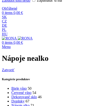
Zabudol som heslo
Zapamätať si ma
Obľúbené
0
items
0,00
€
SK
CZ
DE
PL
HU
0
items
0,00
€
Menu
Nápoje nealko
Zatvoriť
Kategórie produktov
Biele víno
50
Červené víno
54
Dekorované sklo
46
Doplnky
67
Nápoje alko
71