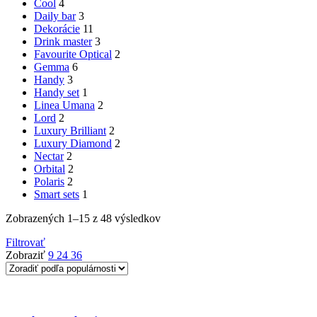
Cool
4
Daily bar
3
Dekorácie
11
Drink master
3
Favourite Optical
2
Gemma
6
Handy
3
Handy set
1
Linea Umana
2
Lord
2
Luxury Brilliant
2
Luxury Diamond
2
Nectar
2
Orbital
2
Polaris
2
Smart sets
1
Zobrazených 1–15 z 48 výsledkov
Filtrovať
Zobraziť
9
24
36