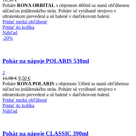
Poháre
RONA ORBITAL
s objemom 460ml sa stanú obľúbenou
súčasťou jedálenského stola. Poháre sú vyrábané strojovo v
ultratenkom prevedení a sú balené v darčekovom balení.
Pridať medzi obľúbené
Pridať do košíka
Náhľad
-20%
Pohár na nápoje POLARIS 530ml
2
11,90
€
9,50
€
Poháre
RONA POLARIS
s objemom 530ml sa stanú obľúbenou
súčasťou jedálenského stola. Poháre sú vyrábané strojovo v
ultratenkom prevedení a sú balené v darčekovom balení.
Pridať medzi obľúbené
Pridať do košíka
Náhľad
Pohár na nápoje CLASSIC 390ml