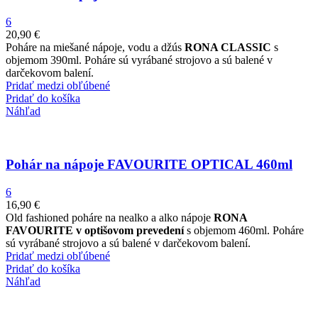
6
20,90
€
Poháre na miešané nápoje, vodu a džús
RONA CLASSIC
s
objemom 390ml. Poháre sú vyrábané strojovo a sú balené v
darčekovom balení.
Pridať medzi obľúbené
Pridať do košíka
Náhľad
Pohár na nápoje FAVOURITE OPTICAL 460ml
6
16,90
€
Old fashioned poháre na nealko a alko nápoje
RONA
FAVOURITE v optišovom prevedení
s objemom 460ml. Poháre
sú vyrábané strojovo a sú balené v darčekovom balení.
Pridať medzi obľúbené
Pridať do košíka
Náhľad