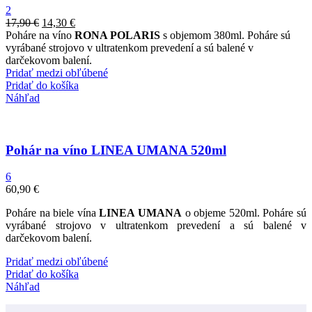
2
17,90
€
14,30
€
Poháre na víno
RONA POLARIS
s objemom 380ml. Poháre sú
vyrábané strojovo v ultratenkom prevedení a sú balené v
darčekovom balení.
Pridať medzi obľúbené
Pridať do košíka
Náhľad
Pohár na víno LINEA UMANA 520ml
6
60,90
€
Poháre na biele vína
LINEA UMANA
o objeme 520ml. Poháre sú
vyrábané strojovo v ultratenkom prevedení a sú balené v
darčekovom balení.
Pridať medzi obľúbené
Pridať do košíka
Náhľad