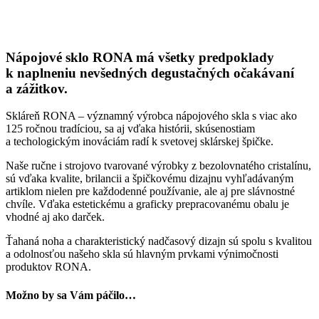
Nápojové sklo RONA má všetky predpoklady
k naplneniu nevšedných degustačných očakávaní
a zážitkov.
Skláreň RONA – významný výrobca nápojového skla s viac ako
125 ročnou tradíciou, sa aj vďaka histórii, skúsenostiam
a techologickým inováciám radí k svetovej sklárskej špičke.
Naše ručne i strojovo tvarované výrobky z bezolovnatého cristalínu,
sú vďaka kvalite, brilancii a špičkovému dizajnu vyhľadávaným
artiklom nielen pre každodenné používanie, ale aj pre slávnostné
chvíle. Vďaka estetickému a graficky prepracovanému obalu je
vhodné aj ako darček.
Ťahaná noha a charakteristický nadčasový dizajn sú spolu s kvalitou
a odolnosťou našeho skla sú hlavným prvkami výnimočnosti
produktov RONA.
Možno by sa Vám páčilo…