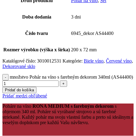
Druh produktu
Pohár na víno
,
Set
Doba dodania
3 dni
Číslo tvaru
6945_dekor AS44400
Rozmer výrobku (výška x šírka)
200 x 72 mm
Katalógové číslo:
3010012531
Kategórie:
Biele víno
,
Červené víno
,
Dekorované sklo
množstvo Pohár na víno s farebným dekorom 340ml (AS44400)
Pridať do košíka
Pridať medzi obľúbené
Poháre na víno
RONA MEDIUM s farebným dekorom
s
objemom 340 ml. Poháre sú vyrábané strojovo a sú farebné
striekané. Každý pohár ma svoju vlastnú farbu a preto sú ideálnym a
veselým doplnkom pre každú Vašu návštevu.