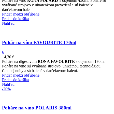
Poháre na víno
RONA POLARIS
s objemom 450ml. Poháre sú
vyrábané strojovo v ultratenkom prevedení a sú balené v
darčekovom balení.
Pridať medzi obľúbené
Pridať do košíka
Náhľad
Pohár na víno FAVOURITE 170ml
6
14,30
€
Poháre na digestívum
RONA FAVOURITE
s objemom 170ml.
Poháre na víno sú vyrábané strojovo, unikátnou technológiou
ťahanej nohy a sú balené v darčekovom balení.
Pridať medzi obľúbené
Pridať do košíka
Náhľad
-20%
Poháre na víno POLARIS 380ml