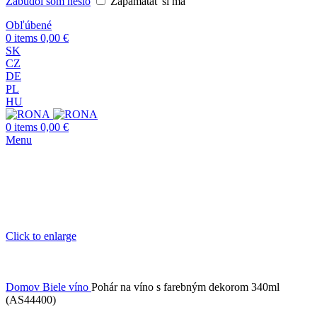
Zabudol som heslo
Zapamätať si ma
Obľúbené
0
items
0,00
€
SK
CZ
DE
PL
HU
0
items
0,00
€
Menu
Click to enlarge
Domov
Biele víno
Pohár na víno s farebným dekorom 340ml
(AS44400)