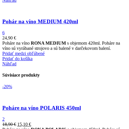
Náhľad
Pohár na víno MEDIUM 420ml
6
24,90
€
Poháre na víno
RONA MEDIUM
s objemom 420ml. Poháre na
víno sú vyrábané strojovo a sú balené v darčekovom balení.
Pridať medzi obľúbené
Pridať do košíka
Náhľad
Súvisiace produkty
-20%
Poháre na víno POLARIS 450ml
2
18,90
€
15,10
€