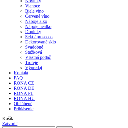
Novinky
Vianoce
Biele víno
Červené víno
Nápoje alko
Nápoje nealko
Doplnky
Sekt / prosecco
Dekorované sklo
Svadobné
Stužková
Vlastná potlač
Trofeje
Výpredaj
Kontakt
FAQ
RONA CZ
RONA DE
RONA PL
RONA HU
Obľúbené
Prihlásenie
Košík
Zatvoriť