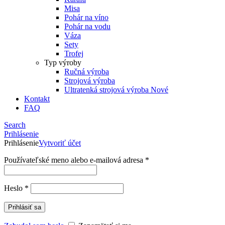
Misa
Pohár na víno
Pohár na vodu
Váza
Sety
Trofej
Typ výroby
Ručná výroba
Strojová výroba
Ultratenká strojová výroba
Nové
Kontakt
FAQ
Search
Prihlásenie
Prihlásenie
Vytvoriť účet
Používateľské meno alebo e-mailová adresa
*
Heslo
*
Prihlásiť sa