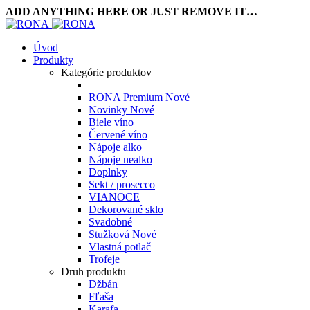
ADD ANYTHING HERE OR JUST REMOVE IT…
Úvod
Produkty
Kategórie produktov
RONA Premium
Nové
Novinky
Nové
Biele víno
Červené víno
Nápoje alko
Nápoje nealko
Doplnky
Sekt / prosecco
VIANOCE
Dekorované sklo
Svadobné
Stužková
Nové
Vlastná potlač
Trofeje
Druh produktu
Džbán
Fľaša
Karafa