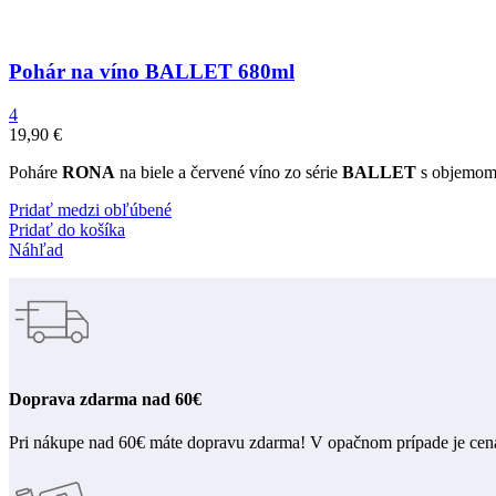
Pohár na víno BALLET 680ml
4
19,90
€
Poháre
RONA
na biele a červené víno zo série
BALLET
s objemom 
Pridať medzi obľúbené
Pridať do košíka
Náhľad
Doprava zdarma nad 60€
Pri nákupe nad 60€ máte dopravu zdarma! V opačnom prípade je cen