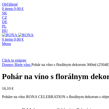
Obľúbené
0
items
0,00
€
SK
CZ
DE
PL
HU
0
items
0,00
€
Menu
Click to enlarge
Domov
Biele víno
Pohár na víno s florálnym dekorom 360ml (25048
Pohár na víno s florálnym deko
16,10
€
Poháre na víno RONA CELEBRATION s florálnym dekorom s objemom 