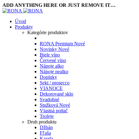
ADD ANYTHING HERE OR JUST REMOVE IT…
Úvod
Produkty
Kategórie produktov
RONA Premium
Nové
Novinky
Nové
Biele víno
Červené víno
Nápoje alko
Nápoje nealko
Doplnky
Sekt / prosecco
VIANOCE
Dekorované sklo
Svadobné
Stužková
Nové
Vlastná potlač
Trofeje
Druh produktu
Džbán
Fľaša
Karafa