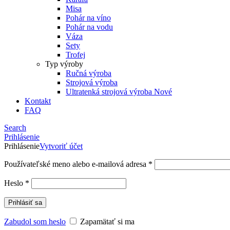
Misa
Pohár na víno
Pohár na vodu
Váza
Sety
Trofej
Typ výroby
Ručná výroba
Strojová výroba
Ultratenká strojová výroba
Nové
Kontakt
FAQ
Search
Prihlásenie
Prihlásenie
Vytvoriť účet
Používateľské meno alebo e-mailová adresa
*
Heslo
*
Prihlásiť sa
Zabudol som heslo
Zapamätať si ma