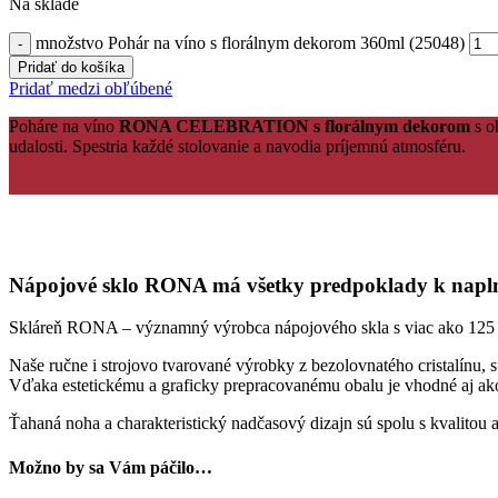
Na sklade
množstvo Pohár na víno s florálnym dekorom 360ml (25048)
Pridať do košíka
Pridať medzi obľúbené
Poháre na víno
RONA CELEBRATION s florálnym dekorom
s o
udalosti. Spestria každé stolovanie a navodia príjemnú atmosféru.
Nápojové sklo RONA má všetky predpoklady k naplne
Skláreň RONA – významný výrobca nápojového skla s viac ako 125 ročn
Naše ručne i strojovo tvarované výrobky z bezolovnatého cristalínu, 
Vďaka estetickému a graficky prepracovanému obalu je vhodné aj ak
Ťahaná noha a charakteristický nadčasový dizajn sú spolu s kvalit
Možno by sa Vám páčilo…