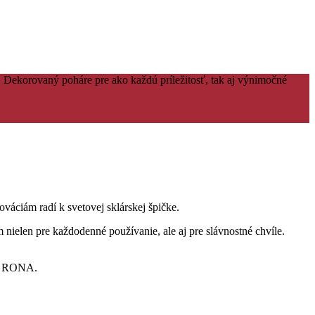
Dekorovaný poháre pre ako každú príležitosť, tak aj výnimočné
váciám radí k svetovej sklárskej špičke.
 nielen pre každodenné používanie, ale aj pre slávnostné chvíle.
ov RONA.