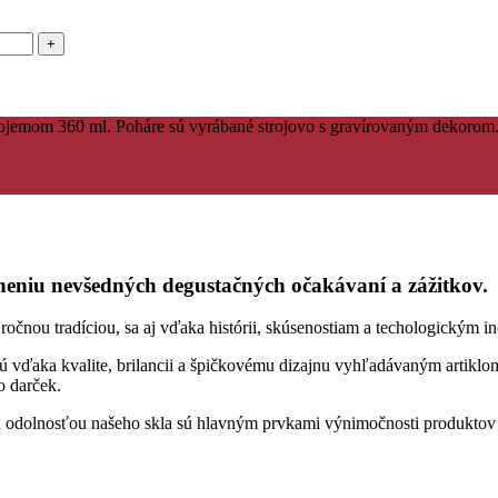
bjemom 360 ml. Poháre sú vyrábané strojovo s gravírovaným dekorom. 
niu nevšedných degustačných očakávaní a zážitkov.
ou tradíciou, sa aj vďaka histórii, skúsenostiam a techologickým ino
sú vďaka kvalite, brilancii a špičkovému dizajnu vyhľadávaným artiklom
o darček.
ou a odolnosťou našeho skla sú hlavným prvkami výnimočnosti produkt