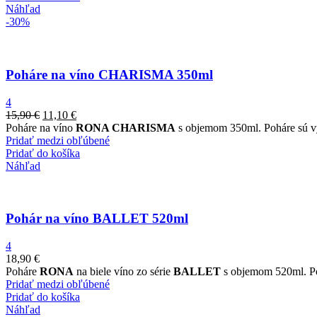
Náhľad
-30%
Poháre na víno CHARISMA 350ml
4
15,90
€
11,10
€
Poháre na víno
RONA CHARISMA
s objemom 350ml. Poháre sú vy
Pridať medzi obľúbené
Pridať do košíka
Náhľad
Pohár na víno BALLET 520ml
4
18,90
€
Poháre
RONA
na biele víno zo série
BALLET
s objemom 520ml. Poh
Pridať medzi obľúbené
Pridať do košíka
Náhľad