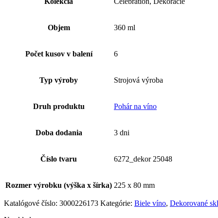
Kolekcia
Celebration, Dekorácie
Objem
360 ml
Počet kusov v balení
6
Typ výroby
Strojová výroba
Druh produktu
Pohár na víno
Doba dodania
3 dni
Číslo tvaru
6272_dekor 25048
Rozmer výrobku (výška x šírka)
225 x 80 mm
Katalógové číslo:
3000226173
Kategórie:
Biele víno
,
Dekorované sk