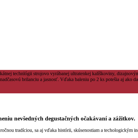
tnej technlógii strojovo vyrábanej ultratenkej kalíškoviny, dizajnov
nadčasovú brilanciu a jasnosť. Vďaka baleniu po 2 ks potešia aj ako da
niu nevšedných degustačných očakávaní a zážitkov.
ou tradíciou, sa aj vďaka histórii, skúsenostiam a techologickým ino