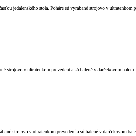
ťou jedálenského stola. Poháre sú vyrábané strojovo v ultratenkom p
né strojovo v ultratenkom prevedení a sú balené v darčekovom balení.
bané strojovo v ultratenkom prevedení a sú balené v darčekovom bale