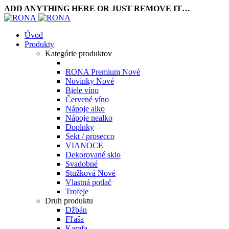
ADD ANYTHING HERE OR JUST REMOVE IT…
Úvod
Produkty
Kategórie produktov
RONA Premium
Nové
Novinky
Nové
Biele víno
Červené víno
Nápoje alko
Nápoje nealko
Doplnky
Sekt / prosecco
VIANOCE
Dekorované sklo
Svadobné
Stužková
Nové
Vlastná potlač
Trofeje
Druh produktu
Džbán
Fľaša
Karafa