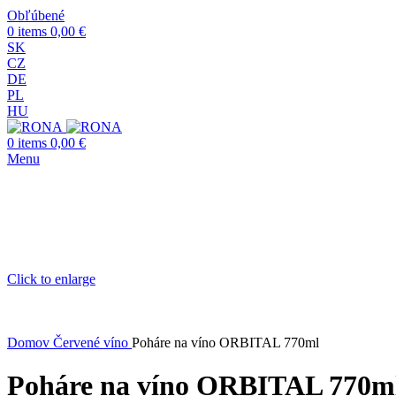
Obľúbené
0
items
0,00
€
SK
CZ
DE
PL
HU
0
items
0,00
€
Menu
Click to enlarge
Domov
Červené víno
Poháre na víno ORBITAL 770ml
Poháre na víno ORBITAL 770m