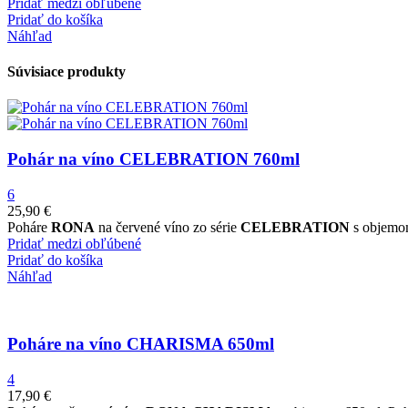
Pridať medzi obľúbené
Pridať do košíka
Náhľad
Súvisiace produkty
Pohár na víno CELEBRATION 760ml
6
25,90
€
Poháre
RONA
na červené víno zo série
CELEBRATION
s objemom
Pridať medzi obľúbené
Pridať do košíka
Náhľad
Poháre na víno CHARISMA 650ml
4
17,90
€