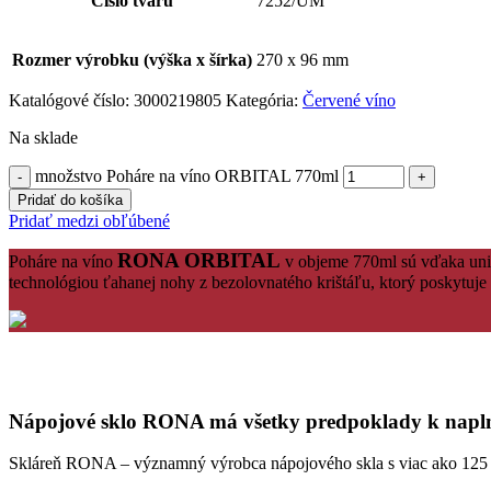
Číslo tvaru
7252/UM
Rozmer výrobku (výška x šírka)
270 x 96 mm
Katalógové číslo:
3000219805
Kategória:
Červené víno
Na sklade
množstvo Poháre na víno ORBITAL 770ml
Pridať do košíka
Pridať medzi obľúbené
RONA ORBITAL
Poháre na víno
v objeme 770ml sú vďaka uniká
technológiou ťahanej nohy z bezolovnatého krištáľu, ktorý poskytuje 
Nápojové sklo RONA má všetky predpoklady k naplne
Skláreň RONA – významný výrobca nápojového skla s viac ako 125 ročn