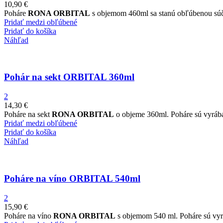
10,90
€
Poháre
RONA ORBITAL
s objemom 460ml sa stanú obľúbenou súčas
Pridať medzi obľúbené
Pridať do košíka
Náhľad
Pohár na sekt ORBITAL 360ml
2
14,30
€
Poháre na sekt
RONA ORBITAL
o objeme 360ml. Poháre sú vyrába
Pridať medzi obľúbené
Pridať do košíka
Náhľad
Poháre na víno ORBITAL 540ml
2
15,90
€
Poháre na víno
RONA ORBITAL
s objemom 540 ml. Poháre sú vyrá