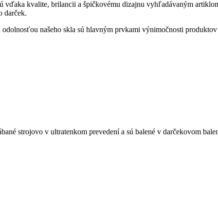
sú vďaka kvalite, brilancii a špičkovému dizajnu vyhľadávaným artiklom
o darček.
ou a odolnosťou našeho skla sú hlavným prvkami výnimočnosti produkt
ané strojovo v ultratenkom prevedení a sú balené v darčekovom balen