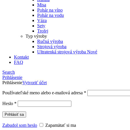
Misa
Pohár na víno
Pohár na vodu
Váza
Sety
Trofej
Typ výroby
Ručná výroba
Strojová výroba
Ultratenká strojová výroba
Nové
Kontakt
FAQ
Search
Prihlásenie
Prihlásenie
Vytvoriť účet
Používateľské meno alebo e-mailová adresa
*
Heslo
*
Prihlásiť sa
Zabudol som heslo
Zapamätať si ma