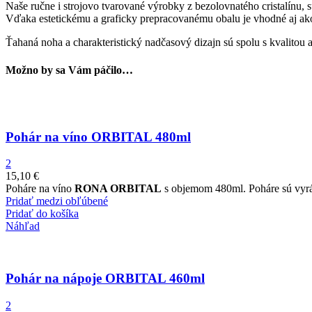
Naše ručne i strojovo tvarované výrobky z bezolovnatého cristalínu, 
Vďaka estetickému a graficky prepracovanému obalu je vhodné aj ak
Ťahaná noha a charakteristický nadčasový dizajn sú spolu s kvalit
Možno by sa Vám páčilo…
Pohár na víno ORBITAL 480ml
2
15,10
€
Poháre na víno
RONA ORBITAL
s objemom 480ml. Poháre sú vyráb
Pridať medzi obľúbené
Pridať do košíka
Náhľad
Pohár na nápoje ORBITAL 460ml
2