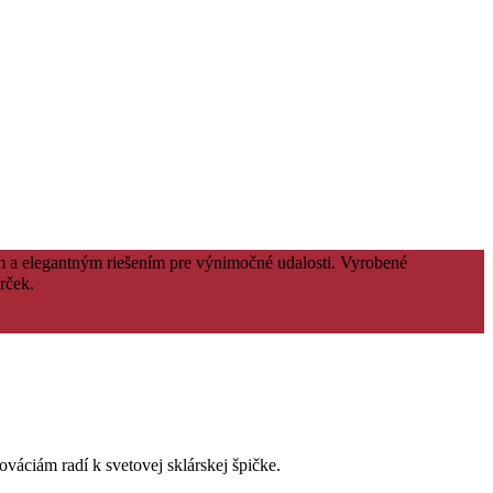
ým a elegantným riešením pre výnimočné udalosti. Vyrobené
rček.
váciám radí k svetovej sklárskej špičke.