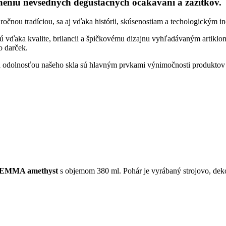
niu nevšedných degustačných očakávaní a zážitkov.
ou tradíciou, sa aj vďaka histórii, skúsenostiam a techologickým ino
sú vďaka kvalite, brilancii a špičkovému dizajnu vyhľadávaným artiklom
o darček.
ou a odolnosťou našeho skla sú hlavným prvkami výnimočnosti produkt
EMMA amethyst
s objemom 380 ml. Pohár je vyrábaný strojovo, deko