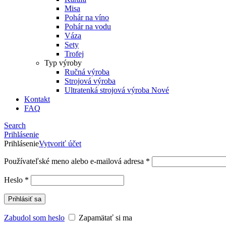
Misa
Pohár na víno
Pohár na vodu
Váza
Sety
Trofej
Typ výroby
Ručná výroba
Strojová výroba
Ultratenká strojová výroba
Nové
Kontakt
FAQ
Search
Prihlásenie
Prihlásenie
Vytvoriť účet
Používateľské meno alebo e-mailová adresa
*
Heslo
*
Prihlásiť sa
Zabudol som heslo
Zapamätať si ma