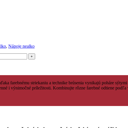
lko
,
Nápoje nealko
ka farebnému striekaniu a technike brúsenia vynikajú poháre sýtymi o
denné i výnimočné príležitosti. Kombinujte rôzne farebné odtiene podľa