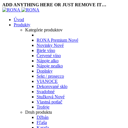
ADD ANYTHING HERE OR JUST REMOVE IT…
Úvod
Produkty
Kategórie produktov
RONA Premium
Nové
Novinky
Nové
Biele víno
Červené víno
Nápoje alko
Nápoje nealko
Doplnky
Sekt / prosecco
VIANOCE
Dekorované sklo
Svadobné
Stužková
Nové
Vlastná potlač
Trofeje
Druh produktu
Džbán
Fľaša
Karafa