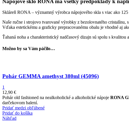
Nápojové sklo RONA má všetky predpoklady k naplne
Skláreň RONA – významný výrobca nápojového skla s viac ako 125 ročn
Naše ručne i strojovo tvarované výrobky z bezolovnatého cristalínu, 
Vďaka estetickému a graficky prepracovanému obalu je vhodné aj ak
Ťahaná noha a charakteristický nadčasový dizajn sú spolu s kvalit
Možno by sa Vám páčilo…
Pohár GEMMA amethyst 380ml (45096)
1
12,90
€
Pohár old fashioned na nealkoholické a alkoholické nápoje
RONA G
darčekovom balení.
Pridať medzi obľúbené
Pridať do košíka
Náhľad