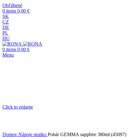
Obľúbené
0
items
0,00
€
SK
CZ
DE
PL
HU
0
items
0,00
€
Menu
Click to enlarge
Domov
Nápoje nealko
Pohár GEMMA sapphire 380ml (45097)