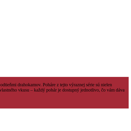
dtieňmi drahokamov. Poháre z tejto výraznej série sú nielen
 vlastného vkusu – každý pohár je dostupný jednotlivo, čo vám dáva