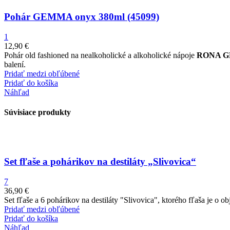
Pohár GEMMA onyx 380ml (45099)
1
12,90
€
Pohár old fashioned na nealkoholické a alkoholické nápoje
RONA G
balení.
Pridať medzi obľúbené
Pridať do košíka
Náhľad
Súvisiace produkty
Set fľaše a pohárikov na destiláty „Slivovica“
7
36,90
€
Set fľaše a 6 pohárikov na destiláty "Slivovica", ktorého fľaša je o
Pridať medzi obľúbené
Pridať do košíka
Náhľad