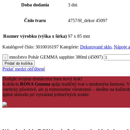
Doba dodania
3 dni
Číslo tvaru
4757/H_dekor 45097
Rozmer výrobku (výška x šírka)
97 x 85 mm
Katalógové číslo:
3010016197
Kategórie:
Dekorované sklo
,
Nápoje a
množstvo Pohár GEMMA sapphire 380ml (45097)
Pridať do košíka
Pridať medzi obľúbené
Dodajte svojmu domácemu baru nový lesk!
Kolekcia
RONA Gemma
spája tradičný tvar s moderným šarmom. Vďa
esteticky pôsobivé, ale aj mimoriadne všestranné – ideálne na každo
úplnú slobodu pri vytváraní jedinečných zostáv.