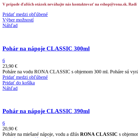
V prípade ďalších otázok neváhajte nás kontaktovať na eshop@rona.sk. Radi
Pridať medzi obľúbené
Výber možností
Náhľad
Pohár na nápoje CLASSIC 300ml
6
23,90
€
Poháre na vodu RONA CLASSIC s objemom 300 ml. Poháre sú vyrába
Pridať medzi obľúbené
Pridať do košíka
Náhľad
Pohár na nápoje CLASSIC 390ml
6
20,90
€
Poháre na miešané nápoje, vodu a džús
RONA CLASSIC
s objemom