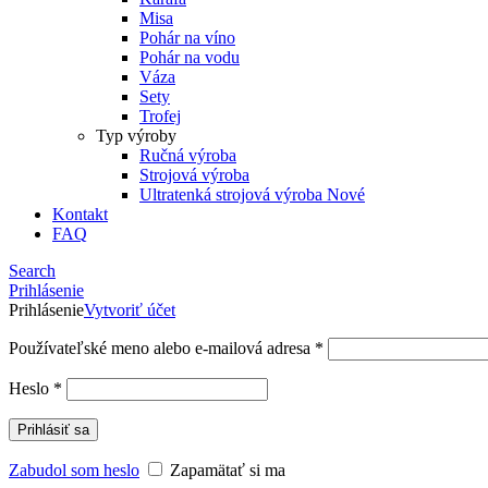
Misa
Pohár na víno
Pohár na vodu
Váza
Sety
Trofej
Typ výroby
Ručná výroba
Strojová výroba
Ultratenká strojová výroba
Nové
Kontakt
FAQ
Search
Prihlásenie
Prihlásenie
Vytvoriť účet
Používateľské meno alebo e-mailová adresa
*
Heslo
*
Prihlásiť sa
Zabudol som heslo
Zapamätať si ma