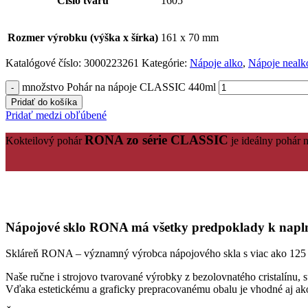
Číslo tvaru
1605
Rozmer výrobku (výška x šírka)
161 x 70 mm
Katalógové číslo:
3000223261
Kategórie:
Nápoje alko
,
Nápoje nealk
množstvo Pohár na nápoje CLASSIC 440ml
Pridať do košíka
Pridať medzi obľúbené
RONA zo série CLASSIC
Kokteilový pohár
je ideálny pohár 
Nápojové sklo RONA má všetky predpoklady k naplne
Skláreň RONA – významný výrobca nápojového skla s viac ako 125 ročn
Naše ručne i strojovo tvarované výrobky z bezolovnatého cristalínu, 
Vďaka estetickému a graficky prepracovanému obalu je vhodné aj ak