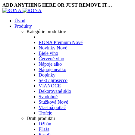
ADD ANYTHING HERE OR JUST REMOVE IT…
Úvod
Produkty
Kategórie produktov
RONA Premium
Nové
Novinky
Nové
Biele víno
Červené víno
Nápoje alko
Nápoje nealko
Doplnky
Sekt / prosecco
VIANOCE
Dekorované sklo
Svadobné
Stužková
Nové
Vlastná potlač
Trofeje
Druh produktu
Džbán
Fľaša
Karafa