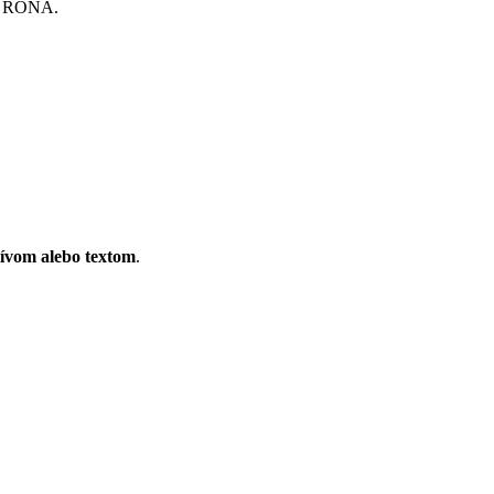
ov RONA.
ívom alebo textom
.