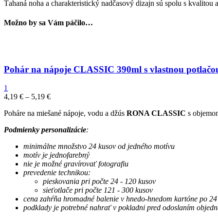
Ťahaná noha a charakteristický nadčasový dizajn sú spolu s kvalit
Možno by sa Vám páčilo…
Pohár na nápoje CLASSIC 390ml s vlastnou potlačo
1
4,19
€
–
5,19
€
Poháre na miešané nápoje, vodu a džús
RONA CLASSIC
s objemom
Podmienky personalizácie
:
minimálne množstvo 24 kusov od jedného motívu
motív je jednofarebný
nie je možné gravírovať fotografiu
prevedenie technikou:
pieskovania pri počte 24 - 120 kusov
sieťotlače pri počte 121 - 300 kusov
cena zahŕňa hromadné balenie v hnedo-hnedom kartóne po 24
podklady je potrebné nahrať v pokladni pred odoslaním objedn