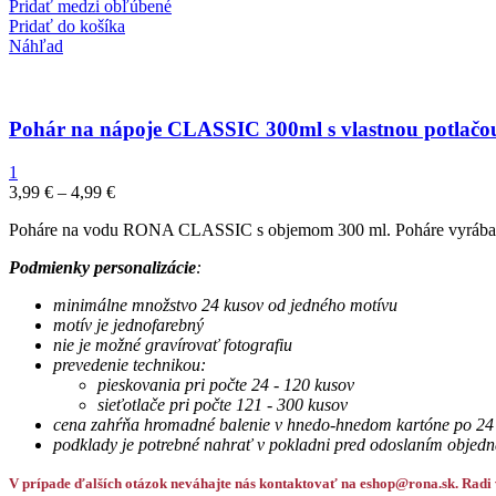
Pridať medzi obľúbené
Pridať do košíka
Náhľad
Pohár na nápoje CLASSIC 300ml s vlastnou potlačo
1
3,99
€
–
4,99
€
Poháre na vodu RONA CLASSIC s objemom 300 ml. Poháre vyrában
Podmienky personalizácie
:
minimálne množstvo 24 kusov od jedného motívu
motív je jednofarebný
nie je možné gravírovať fotografiu
prevedenie technikou:
pieskovania pri počte 24 - 120 kusov
sieťotlače pri počte 121 - 300 kusov
cena zahŕňa hromadné balenie v hnedo-hnedom kartóne po 24
podklady je potrebné nahrať v pokladni pred odoslaním objedn
V prípade ďalších otázok neváhajte nás kontaktovať na eshop@rona.sk. Radi