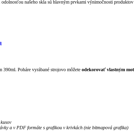
ou a odolnosťou našeho skla sú hlavným prvkami výnimočnosti produkt
u
 390ml. Poháre vyrábané strojovo môžete
odekorovať vlastným mot
 kusov
ávky a v PDF formáte s grafikou v krivkách (
nie bitmapová grafika)