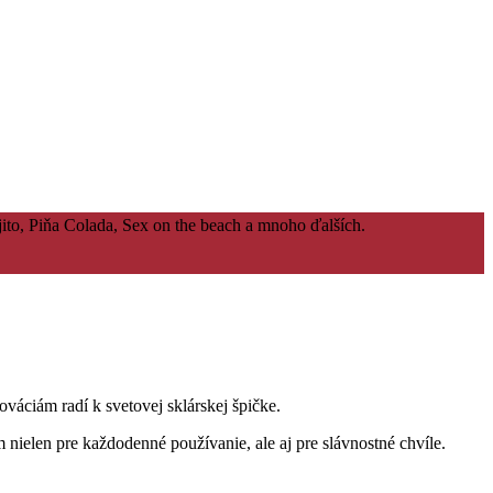
ito, Piňa Colada, Sex on the beach a mnoho ďalších.
váciám radí k svetovej sklárskej špičke.
 nielen pre každodenné používanie, ale aj pre slávnostné chvíle.