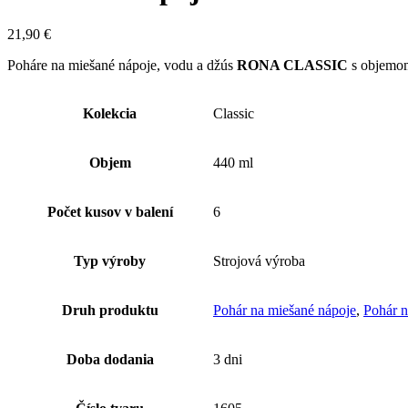
21,90
€
Poháre na miešané nápoje, vodu a džús
RONA CLASSIC
s objemom
Kolekcia
Classic
Objem
440 ml
Počet kusov v balení
6
Typ výroby
Strojová výroba
Druh produktu
Pohár na miešané nápoje
,
Pohár 
Doba dodania
3 dni