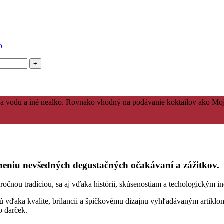
o
na vodu a iné nealko. Rovnako vhodný na podávanie koktailov ako Moj
niu nevšedných degustačných očakávaní a zážitkov.
ou tradíciou, sa aj vďaka histórii, skúsenostiam a techologickým ino
sú vďaka kvalite, brilancii a špičkovému dizajnu vyhľadávaným artiklom
o darček.