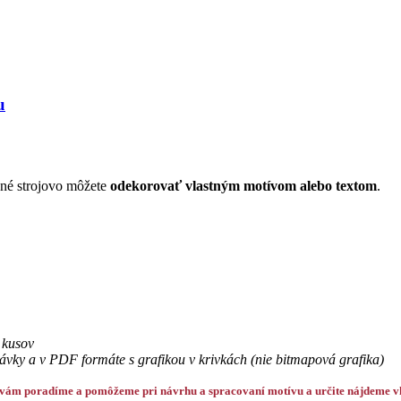
u
é strojovo môžete
odekorovať vlastným motívom alebo textom
.
 kusov
ávky a v PDF formáte s grafikou v krivkách (
nie bitmapová grafika)
 vám poradíme a pomôžeme pri návrhu a spracovaní motívu a určite nájdeme vh