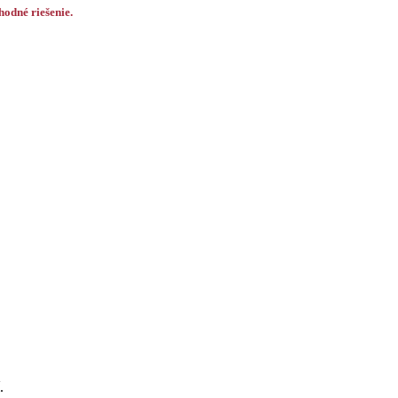
odné riešenie.
.