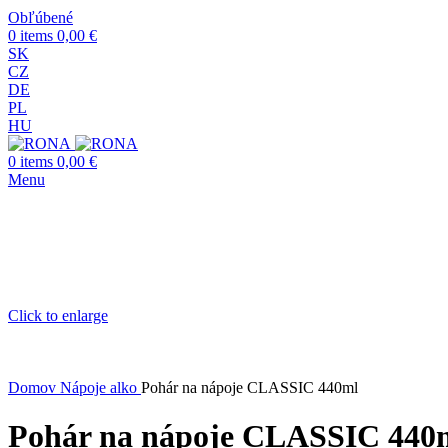
Obľúbené
0
items
0,00
€
SK
CZ
DE
PL
HU
0
items
0,00
€
Menu
Click to enlarge
Domov
Nápoje alko
Pohár na nápoje CLASSIC 440ml
Pohár na nápoje CLASSIC 440