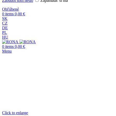
Zabudol som heslo
Zapamätať si ma
Obľúbené
0
items
0,00
€
SK
CZ
DE
PL
HU
0
items
0,00
€
Menu
Click to enlarge