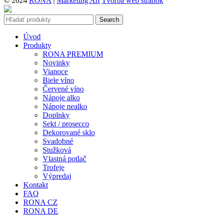
© 2024
RONA
|
Marketing Art
Tvorba web stránok
Search
Úvod
Produkty
RONA PREMIUM
Novinky
Vianoce
Biele víno
Červené víno
Nápoje alko
Nápoje nealko
Doplnky
Sekt / prosecco
Dekorované sklo
Svadobné
Stužková
Vlastná potlač
Trofeje
Výpredaj
Kontakt
FAQ
RONA CZ
RONA DE