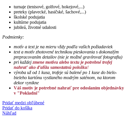
turnaje (tenisové, golfové, hokejové,...)
preteky (plavecké, hasičské, šachové,...)
školské podujatia
kultúrne podujatia
jubileá, životné udalosti
Podmienky:
motív a text je na mieru vždy podľa vašich požiadaviek
text a motív zhotovené technikou pieskovania s dokonalým
prepracovaním detailov (
nie je možné gravírovať fotografiu)
pri každej
zmene motívu alebo textu je potrebné trofej
nahrať ako ďalšiu samostatnú položku
!
výroba už od 1 kusa,
trofeje sú balené po 1 kuse do bielo-
bieleho kartónu vystlaného modrým saténom, na ktorom
dekor vynikne
Váš motív je potrebné nahrať pre odoslaním objednávky
v "Pokladni"
Pridať medzi obľúbené
Pridať do košíka
Náhľad