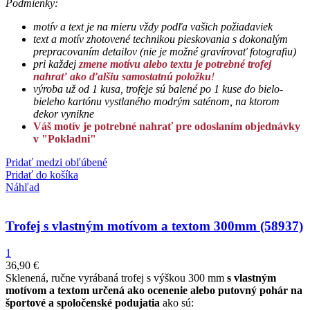
Podmienky:
motív a text je na mieru vždy podľa vašich požiadaviek
text a motív zhotovené technikou pieskovania s dokonalým
prepracovaním detailov (
nie je možné gravírovať fotografiu)
pri každej
zmene motívu alebo textu je potrebné trofej
nahrať ako ďalšiu samostatnú položku
!
výroba už od 1 kusa,
trofeje sú balené po 1 kuse do bielo-
bieleho kartónu vystlaného modrým saténom, na ktorom
dekor vynikne
Váš motív je potrebné nahrať pre odoslaním objednávky
v "Pokladni"
Pridať medzi obľúbené
Pridať do košíka
Náhľad
Trofej s vlastným motívom a textom 300mm (58937)
1
36,90
€
Sklenená, ručne vyrábaná trofej s výškou 300 mm
s vlastným
motívom a textom určená ako ocenenie alebo putovný pohár na
športové a spoločenské podujatia
ako sú: