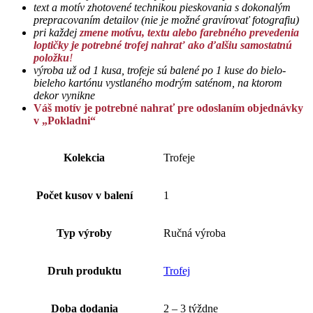
text a motív zhotovené technikou pieskovania s dokonalým
prepracovaním detailov (
nie je možné gravírovať fotografiu)
pri každej
zmene motívu, textu alebo farebného prevedenia
loptičky je potrebné trofej nahrať ako ďalšiu samostatnú
položku
!
výroba už od 1 kusa,
trofeje sú balené po 1 kuse do bielo-
bieleho kartónu vystlaného modrým saténom, na ktorom
dekor vynikne
Váš motív je potrebné nahrať pre odoslaním objednávky
v „Pokladni“
Kolekcia
Trofeje
Počet kusov v balení
1
Typ výroby
Ručná výroba
Druh produktu
Trofej
Doba dodania
2 – 3 týždne