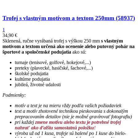
Trofej s vlastným motívom a textom 250mm (58937)
1
34,90
€
Sklenená, ručne vyrábaná trofej s výškou 250 mm
s vlastným
motívom a textom určená ako ocenenie alebo putovný pohár na
športové a spoločenské podujatia
ako sú:
turnaje (tenisové, golfové, hokejové,...)
preteky (plavecké, hasičské, šachové,...)
školské podujatia
kultúrne podujatia
jubileá, životné udalosti
Podmienky:
motív a text je na mieru vždy podľa vašich požiadaviek
text a motív zhotovené technikou pieskovania s dokonalým
prepracovaním detailov (
nie je možné gravírovať fotografiu)
pri každej
zmene motívu alebo textu je potrebné trofej
nahrať ako ďalšiu samostatnú položku
!
výroba už od 1 kusa,
trofeje sú balené po 1 kuse do bielo-