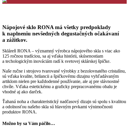
Nápojové sklo RONA má všetky predpoklady
k naplneniu nevšedných degustačných očakávaní
a zážitkov.
Skláreň RONA – významný výrobca nápojového skla s viac ako
125 ročnou tradíciou, sa aj vďaka histórii, skúsenostiam
a techologickým inováciám radí k svetovej sklárskej špičke.
Naše ručne i strojovo tvarované výrobky z bezolovnatého cristalínu,
sú vďaka kvalite, brilancii a špičkovému dizajnu vyhľadávaným
artiklom nielen pre každodenné používanie, ale aj pre slávnostné
chvíle. Vďaka estetickému a graficky prepracovanému obalu je
vhodné aj ako darček.
Ťahaná noha a charakteristický nadčasový dizajn sú spolu s kvalitou
a odolnosťou našeho skla sú hlavným prvkami výnimočnosti
produktov RONA.
Možno by sa Vám páčilo…