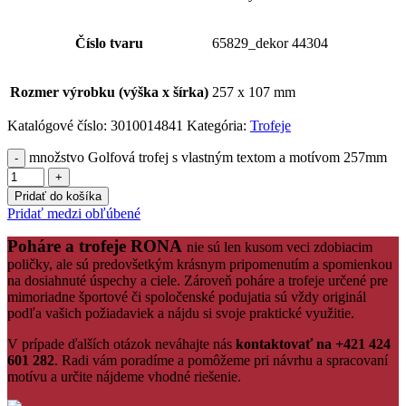
Číslo tvaru
65829_dekor 44304
Rozmer výrobku (výška x šírka)
257 x 107 mm
Katalógové číslo:
3010014841
Kategória:
Trofeje
množstvo Golfová trofej s vlastným textom a motívom 257mm
Pridať do košíka
Pridať medzi obľúbené
Poháre a trofeje RONA
nie sú len kusom veci zdobiacim
poličky, ale sú predovšetkým krásnym pripomenutím a spomienkou
na dosiahnuté úspechy a ciele. Zároveň poháre a trofeje určené pre
mimoriadne športové či spoločenské podujatia sú vždy originál
podľa vašich požiadaviek a nájdu si svoje praktické využitie.
V prípade ďalších otázok neváhajte nás
kontaktovať na +421 424
601 282
. Radi vám poradíme a pomôžeme pri návrhu a spracovaní
motívu a určite nájdeme vhodné riešenie.