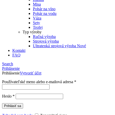
Misa
Pohár na víno
Pohár na vodu
Váza
Sety
Trofej
Typ výroby
Ručná výroba
Strojová výroba
Ultratenká strojová výroba
Nové
Kontakt
FAQ
Search
Prihlásenie
Prihlásenie
Vytvoriť účet
Používateľské meno alebo e-mailová adresa
*
Heslo
*
Prihlásiť sa