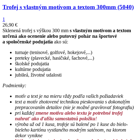
Trofej s vlastným motívom a textom 300mm (5040)
1
26,90
€
Sklenená trofej s výškou 300 mm
s vlastným motívom a textom
určená ako ocenenie alebo putovný pohár na športové
a spoločenské podujatia
ako sú:
turnaje (tenisové, golfové, hokejové,...)
preteky (plavecké, hasičské, šachové,...)
školské podujatia
kultúrne podujatia
jubileá, životné udalosti
Podmienky:
motív a text je na mieru vždy podľa vašich požiadaviek
text a motív zhotovené technikou pieskovania s dokonalým
prepracovaním detailov (
nie je možné gravírovať fotografiu)
pri každej
zmene motívu alebo textu je potrebné trofej
nahrať ako ďalšiu samostatnú položku
!
výroba už od 1 kusa,
trofeje sú balené po 1 kuse do bielo-
bieleho kartónu vystlaného modrým saténom, na ktorom
dekor vynikne