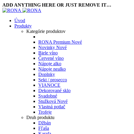
ADD ANYTHING HERE OR JUST REMOVE IT…
Úvod
Produkty
Kategórie produktov
RONA Premium
Nové
Novinky
Nové
Biele víno
Červené víno
Nápoje alko
Nápoje nealko
Doplnky
Sekt / prosecco
VIANOCE
Dekorované sklo
Svadobné
Stužková
Nové
Vlastná potlač
Trofeje
Druh produktu
Džbán
Fľaša
Karafa