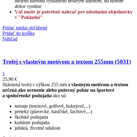
bieleho kartónu vystlaného modrým saténom, na ktorom
dekor vynikne
Váš motív je potrebné nahrať pre odoslaním objednávky
v "Pokladni"
Pridať medzi obľúbené
Pridať do košíka
Náhľad
Trofej s vlastným motívom a textom 255mm (5031)
1
25,90
€
Sklenená trofej s výškou 255 mm
s vlastným motívom a textom
určená ako ocenenie alebo putovný pohár na športové
a spoločenské podujatia
ako sú:
turnaje (tenisové, golfové, hokejové,...)
preteky (plavecké, hasičské, šachové,...)
školské podujatia
kultúrne podujatia
jubileá, životné udalosti