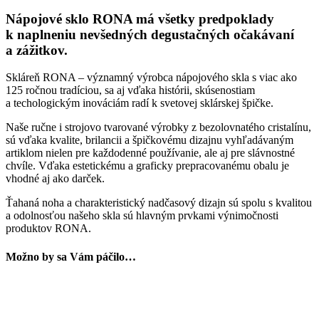
Nápojové sklo RONA má všetky predpoklady
k naplneniu nevšedných degustačných očakávaní
a zážitkov.
Skláreň RONA – významný výrobca nápojového skla s viac ako
125 ročnou tradíciou, sa aj vďaka histórii, skúsenostiam
a techologickým inováciám radí k svetovej sklárskej špičke.
Naše ručne i strojovo tvarované výrobky z bezolovnatého cristalínu,
sú vďaka kvalite, brilancii a špičkovému dizajnu vyhľadávaným
artiklom nielen pre každodenné používanie, ale aj pre slávnostné
chvíle. Vďaka estetickému a graficky prepracovanému obalu je
vhodné aj ako darček.
Ťahaná noha a charakteristický nadčasový dizajn sú spolu s kvalitou
a odolnosťou našeho skla sú hlavným prvkami výnimočnosti
produktov RONA.
Možno by sa Vám páčilo…