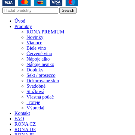
Search
Úvod
Produkty
RONA PREMIUM
Novinky
Vianoce
Biele víno
Červené víno
Nápoje alko
Nápoje nealko
Doplnky
Sekt / prosecco
Dekorované sklo
Svadobné
Stužková
Vlastná potlač
Trofeje
Výpredaj
Kontakt
FAQ
RONA CZ
RONA DE
RONA PL