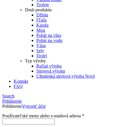
Trofeje
Druh produktu
Džbán
Fľaša
Karafa
Misa
Pohár na víno
Pohár na vodu
Váza
Sety
Trofej
Typ výroby
Ručná výroba
Strojová výroba
Ultratenká strojová výroba
Nové
Kontakt
FAQ
Search
Prihlásenie
Prihlásenie
Vytvoriť účet
Používateľské meno alebo e-mailová adresa
*