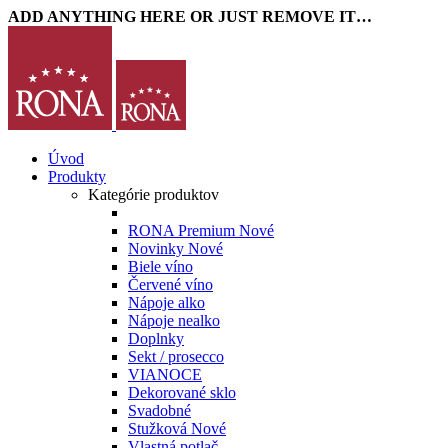
ADD ANYTHING HERE OR JUST REMOVE IT…
Úvod
Produkty
Kategórie produktov
RONA Premium
Nové
Novinky
Nové
Biele víno
Červené víno
Nápoje alko
Nápoje nealko
Doplnky
Sekt / prosecco
VIANOCE
Dekorované sklo
Svadobné
Stužková
Nové
Vlastná potlač