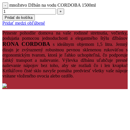
množstvo Džbán na vodu CORDOBA 1500ml
Pridať do košíka
Pridať medzi obľúbené
Prineste pohodlie domova na vaše rodinné stretnutia, večierky,
podujatia pomocou jednoduchosti a elegantného štýlu džbánov
RONA CORDOBA
s ideálnym objemom 1,5 litra. Jemný
dizajn je zvýraznený robustnou pevnou sklenenou rukoväťou s
ergonomickým tvarom, ktorá je ľahko uchopiteľná, čo podporuje
ľahký transport a nalievanie. Výlevka džbánu uľahčuje presné
nalievanie nápojov bez toho, aby ste rozliali čo i len kvapku!
Krištáľovo čisté sklo navyše pomáha predviesť všetky vaše nápoje
vrátane vloženého ovocia alebo ozdôb.