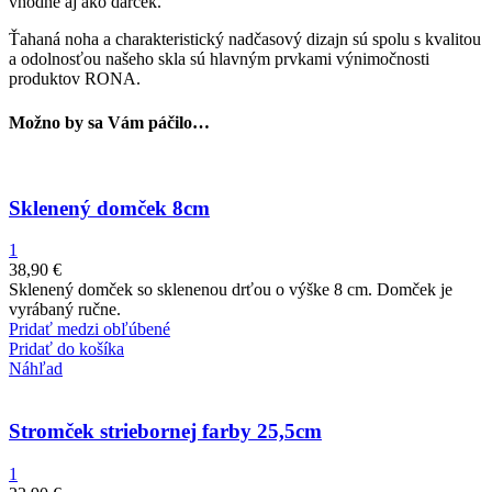
vhodné aj ako darček.
Ťahaná noha a charakteristický nadčasový dizajn sú spolu s kvalitou
a odolnosťou našeho skla sú hlavným prvkami výnimočnosti
produktov RONA.
Možno by sa Vám páčilo…
Sklenený domček 8cm
1
38,90
€
Sklenený domček so sklenenou drťou o výške 8 cm. Domček je
vyrábaný ručne.
Pridať medzi obľúbené
Pridať do košíka
Náhľad
Stromček striebornej farby 25,5cm
1