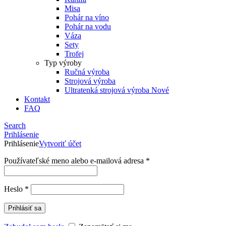
Misa
Pohár na víno
Pohár na vodu
Váza
Sety
Trofej
Typ výroby
Ručná výroba
Strojová výroba
Ultratenká strojová výroba
Nové
Kontakt
FAQ
Search
Prihlásenie
Prihlásenie
Vytvoriť účet
Používateľské meno alebo e-mailová adresa
*
Heslo
*
Prihlásiť sa