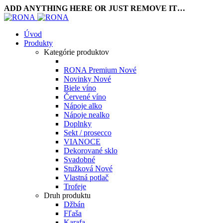
ADD ANYTHING HERE OR JUST REMOVE IT…
Úvod
Produkty
Kategórie produktov
RONA Premium
Nové
Novinky
Nové
Biele víno
Červené víno
Nápoje alko
Nápoje nealko
Doplnky
Sekt / prosecco
VIANOCE
Dekorované sklo
Svadobné
Stužková
Nové
Vlastná potlač
Trofeje
Druh produktu
Džbán
Fľaša
Karafa