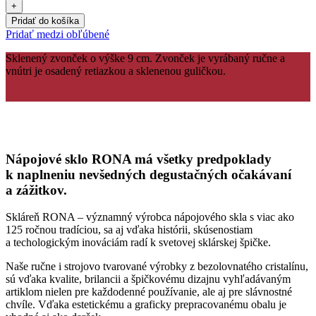
Pridať do košíka
Pridať medzi obľúbené
Sklenený zvonček o výške 9 cm. Zvonček je vyrábaný ručne a
vnútri je osadený retiazkou a sklenenou guličkou.
Nápojové sklo RONA má všetky predpoklady
k naplneniu nevšedných degustačných očakávaní
a zážitkov.
Skláreň RONA – významný výrobca nápojového skla s viac ako
125 ročnou tradíciou, sa aj vďaka histórii, skúsenostiam
a techologickým inováciám radí k svetovej sklárskej špičke.
Naše ručne i strojovo tvarované výrobky z bezolovnatého cristalínu,
sú vďaka kvalite, brilancii a špičkovému dizajnu vyhľadávaným
artiklom nielen pre každodenné používanie, ale aj pre slávnostné
chvíle. Vďaka estetickému a graficky prepracovanému obalu je