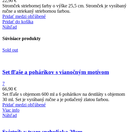
22,90
€
Stromček striebornej farby o výške 25,5 cm. Stromček je vyrábaný
ručne a striekaný striebornou farbou.
Pridať medzi obľúbené
Pridať do košíka
Náhľad
Súvisiace produkty
Sold out
Set fľaše a pohárikov s vianočným motívom
7
66,90
€
Set fľaše s objemom 600 ml a 6 pohárikov na destiláty s objemom
30 ml. Set je vyrábaný ručne a je potlačený zlatou farbou.
Pridať medzi obľúbené
Viac info
Náhľad
Svietnik v tvare snehuliaka 20cm