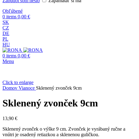
Zabudol som heslo
Zapamätať si ma
Obľúbené
0
items
0,00
€
SK
CZ
DE
PL
HU
0
items
0,00
€
Menu
Click to enlarge
Domov
Vianoce
Sklenený zvonček 9cm
Sklenený zvonček 9cm
13,90
€
Sklenený zvonček o výške 9 cm. Zvonček je vyrábaný ručne a
vnútri je osadený retiazkou a sklenenou guličkou.