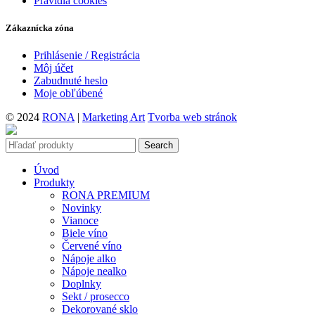
Pravidlá cookies
Zákaznícka zóna
Prihlásenie / Registrácia
Môj účet
Zabudnuté heslo
Moje obľúbené
© 2024
RONA
|
Marketing Art
Tvorba web stránok
Search
Úvod
Produkty
RONA PREMIUM
Novinky
Vianoce
Biele víno
Červené víno
Nápoje alko
Nápoje nealko
Doplnky
Sekt / prosecco
Dekorované sklo