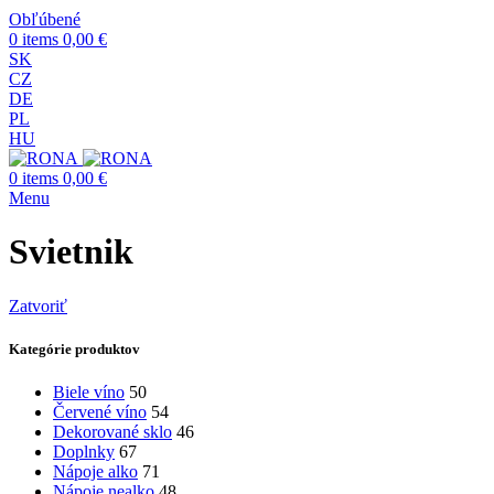
Obľúbené
0
items
0,00
€
SK
CZ
DE
PL
HU
0
items
0,00
€
Menu
Svietnik
Zatvoriť
Kategórie produktov
Biele víno
50
Červené víno
54
Dekorované sklo
46
Doplnky
67
Nápoje alko
71
Nápoje nealko
48