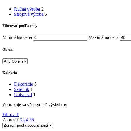
Ručná výroba
2
Strojová výroba
5
Filtrovať podľa ceny
Minimálna cena
Maximálna cena
Objem
Kolekcia
Dekorácie
5
Svietnik
1
Universal
1
Zobrazuje sa všetkych 7 výsledkov
Filtrovať
Zobraziť
9
24
36