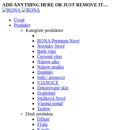
ADD ANYTHING HERE OR JUST REMOVE IT…
Úvod
Produkty
Kategórie produktov
RONA Premium
Nové
Novinky
Nové
Biele víno
Červené víno
Nápoje alko
Nápoje nealko
Doplnky
Sekt / prosecco
VIANOCE
Dekorované sklo
Svadobné
Stužková
Nové
Vlastná potlač
Trofeje
Druh produktu
Džbán
Fľaša
Karafa