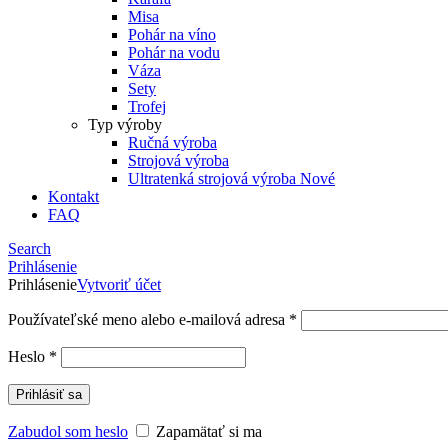
Misa
Pohár na víno
Pohár na vodu
Váza
Sety
Trofej
Typ výroby
Ručná výroba
Strojová výroba
Ultratenká strojová výroba
Nové
Kontakt
FAQ
Search
Prihlásenie
Prihlásenie
Vytvoriť účet
Používateľské meno alebo e-mailová adresa
*
Heslo
*
Prihlásiť sa
Zabudol som heslo
Zapamätať si ma