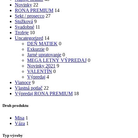
Novinky
22
RONA PREMIUM
14
Sekt / prosecco
27
Stužková
9
Svadobné
11
Trofeje
10
Uncategorized
14
DEŇ MATIEK
0
Exkurzie
0
Jarné upratovanie
0
MEGA LETNÝ VÝPREDAJ
0
Novinky 2021
9
VALENTÍN
0
Výpredaj
4
Vianoce
9
Vlastná potlač
22
Výpredaj RONA PREMIUM
18
Druh produktu
Misa
1
Váza
1
Typ výroby