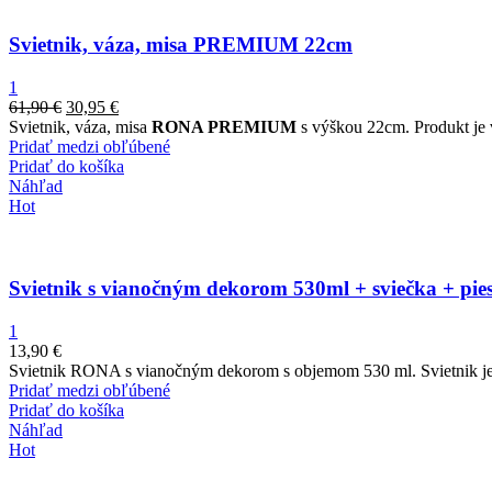
Svietnik, váza, misa PREMIUM 22cm
1
61,90
€
30,95
€
Svietnik, váza, misa
RONA PREMIUM
s výškou 22cm. Produkt je 
Pridať medzi obľúbené
Pridať do košíka
Náhľad
Hot
Svietnik s vianočným dekorom 530ml + sviečka + pie
1
13,90
€
Svietnik RONA s vianočným dekorom s objemom 530 ml. Svietnik je 
Pridať medzi obľúbené
Pridať do košíka
Náhľad
Hot