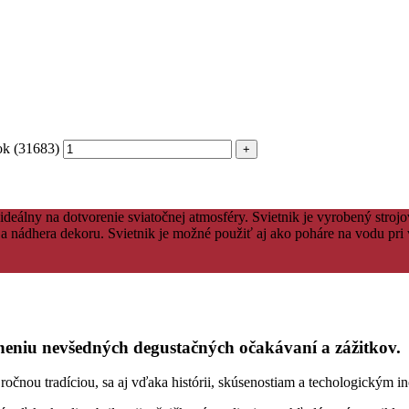
ok (31683)
álny na dotvorenie sviatočnej atmosféry. Svietnik je vyrobený stroj
a nádhera dekoru. Svietnik je možné použiť aj ako poháre na vodu pri
niu nevšedných degustačných očakávaní a zážitkov.
ou tradíciou, sa aj vďaka histórii, skúsenostiam a techologickým ino