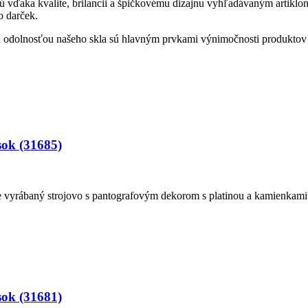
sú vďaka kvalite, brilancii a špičkovému dizajnu vyhľadávaným artiklom
o darček.
ou a odolnosťou našeho skla sú hlavným prvkami výnimočnosti produkt
sok (31685)
vyrábaný strojovo s pantografovým dekorom s platinou a kamienkami.
sok (31681)