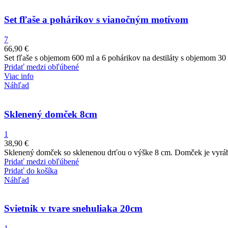
Set fľaše a pohárikov s vianočným motívom
7
66,90
€
Set fľaše s objemom 600 ml a 6 pohárikov na destiláty s objemom 30 m
Pridať medzi obľúbené
Viac info
Náhľad
Sklenený domček 8cm
1
38,90
€
Sklenený domček so sklenenou drťou o výške 8 cm. Domček je vyrá
Pridať medzi obľúbené
Pridať do košíka
Náhľad
Svietnik v tvare snehuliaka 20cm