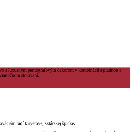
ovo s luxusným pantografovým dekorom v kombinácii s platinou a
 vianočnom stolovaní.
váciám radí k svetovej sklárskej špičke.