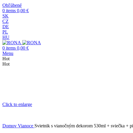
Obľúbené
0
items
0,00
€
SK
CZ
DE
PL
HU
0
items
0,00
€
Menu
Hot
Hot
Click to enlarge
Domov
Vianoce
Svietnik s vianočným dekorom 530ml + sviečka + p