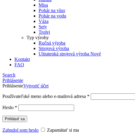
Misa
Pohár na víno
Pohár na vodu
Váza
Sety
Trofej
Typ výroby
Ručná výroba
Strojová výroba
Ultratenká strojová výroba
Nové
Kontakt
FAQ
Search
Prihlásenie
Prihlásenie
Vytvoriť účet
Používateľské meno alebo e-mailová adresa
*
Heslo
*
Prihlásiť sa
Zabudol som heslo
Zapamätať si ma