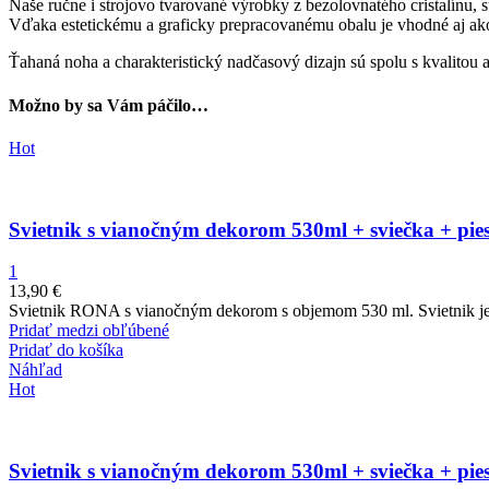
Naše ručne i strojovo tvarované výrobky z bezolovnatého cristalínu, 
Vďaka estetickému a graficky prepracovanému obalu je vhodné aj ak
Ťahaná noha a charakteristický nadčasový dizajn sú spolu s kvalit
Možno by sa Vám páčilo…
Hot
Svietnik s vianočným dekorom 530ml + sviečka + pie
1
13,90
€
Svietnik RONA s vianočným dekorom s objemom 530 ml. Svietnik je 
Pridať medzi obľúbené
Pridať do košíka
Náhľad
Hot
Svietnik s vianočným dekorom 530ml + sviečka + pie