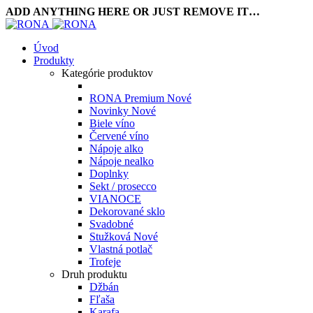
ADD ANYTHING HERE OR JUST REMOVE IT…
Úvod
Produkty
Kategórie produktov
RONA Premium
Nové
Novinky
Nové
Biele víno
Červené víno
Nápoje alko
Nápoje nealko
Doplnky
Sekt / prosecco
VIANOCE
Dekorované sklo
Svadobné
Stužková
Nové
Vlastná potlač
Trofeje
Druh produktu
Džbán
Fľaša
Karafa