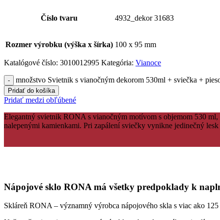
Číslo tvaru
4932_dekor 31683
Rozmer výrobku (výška x šírka)
100 x 95 mm
Katalógové číslo:
3010012995
Kategória:
Vianoce
množstvo Svietnik s vianočným dekorom 530ml + sviečka + pies
Pridať do košíka
Pridať medzi obľúbené
Elegantný svietnik RONA s vianočným motívom s objemom 530 ml, ide
nalepenými kamienkami. Pri zapálení sviečky vynikne jedinečný lesk 
Nápojové sklo RONA má všetky predpoklady k naplne
Skláreň RONA – významný výrobca nápojového skla s viac ako 125 ročn