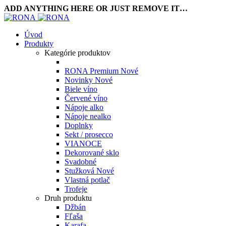
ADD ANYTHING HERE OR JUST REMOVE IT…
Úvod
Produkty
Kategórie produktov
RONA Premium
Nové
Novinky
Nové
Biele víno
Červené víno
Nápoje alko
Nápoje nealko
Doplnky
Sekt / prosecco
VIANOCE
Dekorované sklo
Svadobné
Stužková
Nové
Vlastná potlač
Trofeje
Druh produktu
Džbán
Fľaša
Karafa