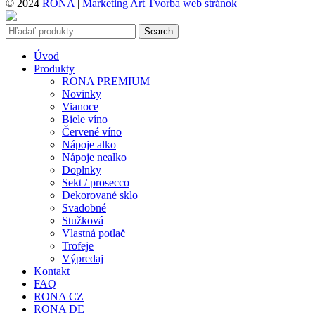
© 2024
RONA
|
Marketing Art
Tvorba web stránok
Search
Úvod
Produkty
RONA PREMIUM
Novinky
Vianoce
Biele víno
Červené víno
Nápoje alko
Nápoje nealko
Doplnky
Sekt / prosecco
Dekorované sklo
Svadobné
Stužková
Vlastná potlač
Trofeje
Výpredaj
Kontakt
FAQ
RONA CZ
RONA DE