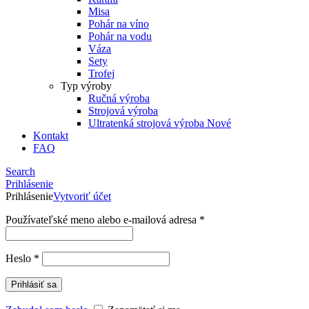
Misa
Pohár na víno
Pohár na vodu
Váza
Sety
Trofej
Typ výroby
Ručná výroba
Strojová výroba
Ultratenká strojová výroba
Nové
Kontakt
FAQ
Search
Prihlásenie
Prihlásenie
Vytvoriť účet
Používateľské meno alebo e-mailová adresa
*
Heslo
*
Prihlásiť sa