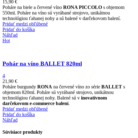
15,90
€
Poháre na biele a červené víno
RONA PICCOLO
s objemom
550ml. Poháre na víno sú vyrábané strojovo, unikátnou
technológiou ťahanej nohy a sú balené v darčekovom balení.
Pridať medzi obľúbené
Pridať do košíka
Náhľad
Hot
Pohár na víno BALLET 820ml
4
21,90
€
Poháre burgundy
RONA
na červené víno zo série
BALLET
s
objemom 820ml. Poháre sú vyrábané strojovo, unikátnou
technológiou ťahanej nohy. Balené sú v
inovatívnom
darčekovom e-commerce balení
.
Pridať medzi obľúbené
Pridať do košíka
Náhľad
Súvisiace produkty