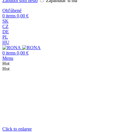
Zabudol som heslo
Zapamätať si ma
Obľúbené
0
items
0,00
€
SK
CZ
DE
PL
HU
0
items
0,00
€
Menu
Hot
Hot
Click to enlarge