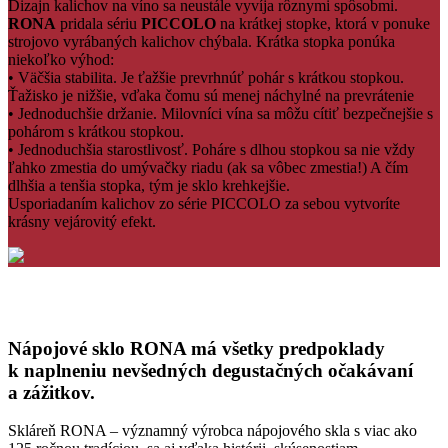
Dizajn kalichov na víno sa neustále vyvíja rôznymi spôsobmi.
RONA
pridala sériu
PICCOLO
na krátkej stopke, ktorá v ponuke
strojovo vyrábaných kalichov chýbala. Krátka stopka ponúka
niekoľko výhod:
• Väčšia stabilita. Je ťažšie prevrhnúť pohár s krátkou stopkou.
Ťažisko je nižšie, vďaka čomu sú menej náchylné na prevrátenie
• Jednoduchšie držanie. Milovníci vína sa môžu cítiť bezpečnejšie s
pohárom s krátkou stopkou.
• Jednoduchšia starostlivosť. Poháre s dlhou stopkou sa nie vždy
ľahko zmestia do umývačky riadu (ak sa vôbec zmestia!) A čím
dlhšia a tenšia stopka, tým je sklo krehkejšie.
Usporiadaním kalichov zo série PICCOLO za sebou vytvoríte
krásny vejárovitý efekt.
Nápojové sklo RONA má všetky predpoklady
k naplneniu nevšedných degustačných očakávaní
a zážitkov.
Skláreň RONA – významný výrobca nápojového skla s viac ako