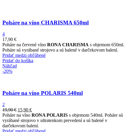
Poháre na víno CHARISMA 650ml
4
17,90
€
Poháre na červené víno
RONA CHARISMA
s objemom 650ml.
Poháre sú vyrábané strojovo a sú balené v darčekovom balení.
Pridať medzi obľúbené
Pridať do košíka
Náhľad
-20%
Poháre na víno POLARIS 540ml
2
19,90
€
15,90
€
Poháre na víno
RONA POLARIS
s objemom 540ml. Poháre sú
vyrábané strojovo v ultratenkom prevedení a sú balené v
darčekovom balení.
Pridať medzi obľúbené