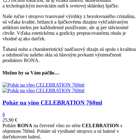
125 ročnou tradíciou, sa aj vďaka histórii, skúsenostiam
a techologickým inováciám radí k svetovej sklárskej špičke.
Naše ručne i strojovo tvarované výrobky z bezolovnatého cristalínu,
sú vďaka kvalite, brilancii a špičkovému dizajnu vyhľadávaným
artiklom nielen pre každodenné používanie, ale aj pre slávnostné
chvíle. Vďaka estetickému a graficky prepracovanému obalu je
vhodné aj ako darček.
Ťahaná noha a charakteristický nadčasový dizajn sú spolu s kvalitou
a odolnosťou našeho skla sú hlavným prvkami výnimočnosti
produktov RONA.
Možno by sa Vám páčilo…
Pohár na víno CELEBRATION 760ml
6
25,90
€
Poháre
RONA
na červené víno zo série
CELEBRATION
s
objemom 760ml. Poháre sú vyrábané strojovo a sú balené v
darčekovom balení.