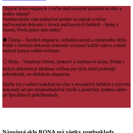
Objavte krásu elegancie s ručne maľovanými pohármi na alko a
nealko nápoje!
Predstavujeme vám jedinečné poháre na nápoje s ručne
maľovanými dekormi v dvoch nadčasových farbách – bielej a
čiernej. Prečo práve tieto farby?
🔲 Čierna – Symbol elegancie, sofistikovanosti a moderného štýlu.
Pohár s čiernym dekorom dokonale zvýrazní každú oslavu a dodá
nádych luxusu vašim večerom.
⚪ Biela – Vyjadruje čistotu, jemnosť a nadčasovú krásu. Pohár s
bielym dekorom je ideálnou voľbou pre tých, ktorí preferujú
jednoduchú, no efektívnu eleganciu.
Zlaďte ich s našimi kalichmi na víno v rovnakých farbách a vytvorte
dokonalý set pre nezabudnuteľné chvíle s priateľmi, rodinou alebo
pri špeciálnych príležitostiach.
Nápojové sklo RONA má všetky predpoklady