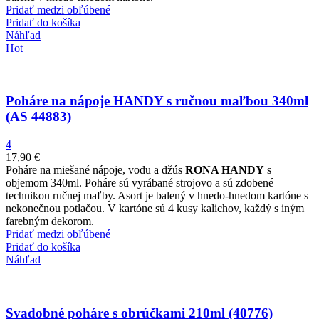
Pridať medzi obľúbené
Pridať do košíka
Náhľad
Hot
Poháre na nápoje HANDY s ručnou maľbou 340ml
(AS 44883)
4
17,90
€
Poháre na miešané nápoje, vodu a džús
RONA HANDY
s
objemom 340ml. Poháre sú vyrábané strojovo a sú zdobené
technikou ručnej maľby. Asort je balený v hnedo-hnedom kartóne s
nekonečnou potlačou. V kartóne sú 4 kusy kalichov, každý s iným
farebným dekorom.
Pridať medzi obľúbené
Pridať do košíka
Náhľad
Svadobné poháre s obrúčkami 210ml (40776)