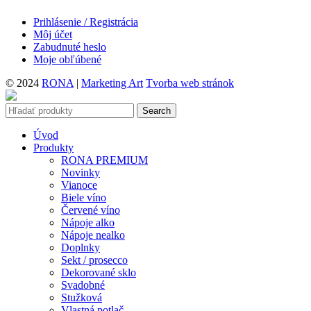
Prihlásenie / Registrácia
Môj účet
Zabudnuté heslo
Moje obľúbené
© 2024
RONA
|
Marketing Art
Tvorba web stránok
Search
Úvod
Produkty
RONA PREMIUM
Novinky
Vianoce
Biele víno
Červené víno
Nápoje alko
Nápoje nealko
Doplnky
Sekt / prosecco
Dekorované sklo
Svadobné
Stužková
Vlastná potlač