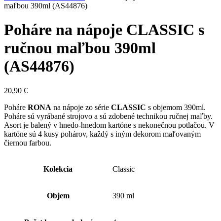
maľbou 390ml (AS44876)
Poháre na nápoje CLASSIC s
ručnou maľbou 390ml
(AS44876)
20,90
€
Poháre
RONA
na nápoje zo série
CLASSIC
s objemom 390ml.
Poháre sú vyrábané strojovo a sú zdobené technikou ručnej maľby.
Asort je balený v hnedo-hnedom kartóne s nekonečnou potlačou. V
kartóne sú 4 kusy pohárov, každý s iným dekorom maľovaným
čiernou farbou.
Kolekcia
Classic
Objem
390 ml