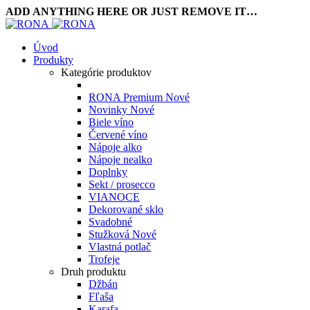
ADD ANYTHING HERE OR JUST REMOVE IT…
Úvod
Produkty
Kategórie produktov
RONA Premium
Nové
Novinky
Nové
Biele víno
Červené víno
Nápoje alko
Nápoje nealko
Doplnky
Sekt / prosecco
VIANOCE
Dekorované sklo
Svadobné
Stužková
Nové
Vlastná potlač
Trofeje
Druh produktu
Džbán
Fľaša
Karafa