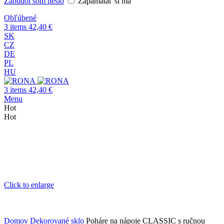
Zabudol som heslo
Zapamätať si ma
Obľúbené
3
items
42,40
€
SK
CZ
DE
PL
HU
3
items
42,40
€
Menu
Hot
Hot
Click to enlarge
Domov
Dekorované sklo
Poháre na nápoje CLASSIC s ručnou