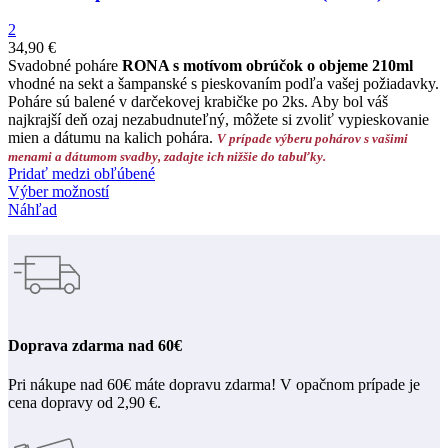
2
34,90
€
Svadobné poháre
RONA s motívom obrúčok o objeme 210ml
vhodné na sekt a šampanské s pieskovaním podľa vašej požiadavky.
Poháre sú balené v darčekovej krabičke po 2ks. Aby bol váš
najkrajší deň ozaj nezabudnuteľný, môžete si zvoliť vypieskovanie
mien a dátumu na kalich pohára.
V prípade výberu pohárov s vašimi
menami a dátumom svadby, zadajte ich nižšie do tabuľky.
Pridať medzi obľúbené
Výber možností
Náhľad
Doprava zdarma nad 60€
Pri nákupe nad 60€ máte dopravu zdarma! V opačnom prípade je
cena dopravy od 2,90 €.