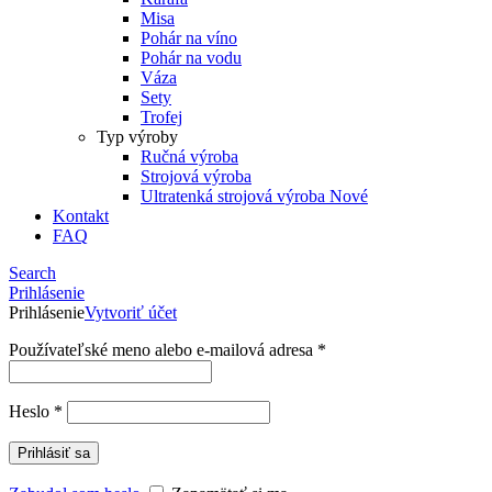
Misa
Pohár na víno
Pohár na vodu
Váza
Sety
Trofej
Typ výroby
Ručná výroba
Strojová výroba
Ultratenká strojová výroba
Nové
Kontakt
FAQ
Search
Prihlásenie
Prihlásenie
Vytvoriť účet
Používateľské meno alebo e-mailová adresa
*
Heslo
*
Prihlásiť sa