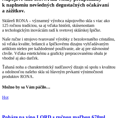
k naplneniu nevšedných degustačných očakávaní
a zážitkov.
Skláreň RONA – významný výrobca nápojového skla s viac ako
125 ročnou tradíciou, sa aj vďaka histórii, skúsenostiam
a techologickým inováciám radí k svetovej sklárskej špičke.
Naše ručne i strojovo tvarované výrobky z bezolovnatého cristalínu,
sú vďaka kvalite, brilancii a špičkovému dizajnu vyhľadávaným
artiklom nielen pre každodenné používanie, ale aj pre slávnostné
chvíle. Vďaka estetickému a graficky prepracovanému obalu je
vhodné aj ako darček.
Ťahaná noha a charakteristický nadčasový dizajn sú spolu s kvalitou
a odolnosťou našeho skla sú hlavným prvkami výnimočnosti
produktov RONA.
Možno by sa Vám páčilo…
Hot
Poháre na víno LORD s ručnou maľbou 670ml