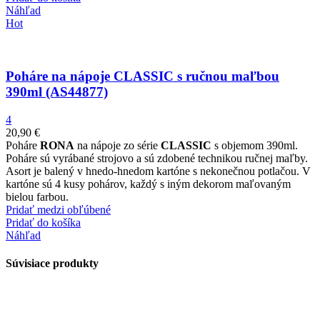
Náhľad
Hot
Poháre na nápoje CLASSIC s ručnou maľbou
390ml (AS44877)
4
20,90
€
Poháre
RONA
na nápoje zo série
CLASSIC
s objemom 390ml.
Poháre sú vyrábané strojovo a sú zdobené technikou ručnej maľby.
Asort je balený v hnedo-hnedom kartóne s nekonečnou potlačou. V
kartóne sú 4 kusy pohárov, každý s iným dekorom maľovaným
bielou farbou.
Pridať medzi obľúbené
Pridať do košíka
Náhľad
Súvisiace produkty