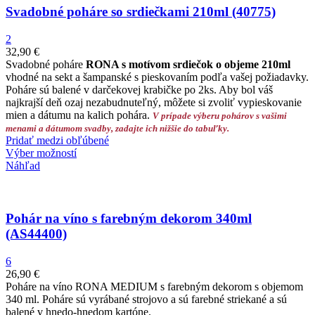
Svadobné poháre so srdiečkami 210ml (40775)
2
32,90
€
Svadobné poháre
RONA s motívom srdiečok o objeme 210ml
vhodné na sekt a šampanské s pieskovaním podľa vašej požiadavky.
Poháre sú balené v darčekovej krabičke po 2ks. Aby bol váš
najkrajší deň ozaj nezabudnuteľný, môžete si zvoliť vypieskovanie
mien a dátumu na kalich pohára.
V prípade výberu pohárov s vašimi
menami a dátumom svadby, zadajte ich nižšie do tabuľky.
Pridať medzi obľúbené
Výber možností
Náhľad
Pohár na víno s farebným dekorom 340ml
(AS44400)
6
26,90
€
Poháre na víno RONA MEDIUM s farebným dekorom s objemom
340 ml. Poháre sú vyrábané strojovo a sú farebné striekané a sú
balené v hnedo-hnedom kartóne.