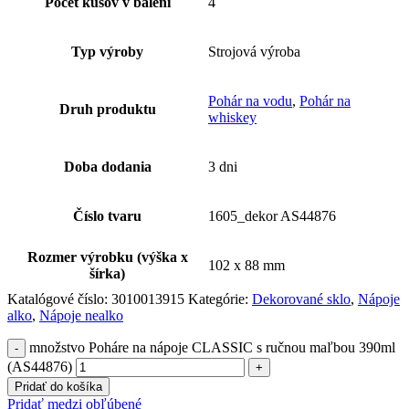
Počet kusov v balení
4
Typ výroby
Strojová výroba
Pohár na vodu
,
Pohár na
Druh produktu
whiskey
Doba dodania
3 dni
Číslo tvaru
1605_dekor AS44876
Rozmer výrobku (výška x
102 x 88 mm
šírka)
Katalógové číslo:
3010013915
Kategórie:
Dekorované sklo
,
Nápoje
alko
,
Nápoje nealko
množstvo Poháre na nápoje CLASSIC s ručnou maľbou 390ml
(AS44876)
Pridať do košíka
Pridať medzi obľúbené