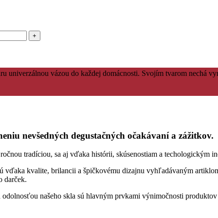
ru univerzálnou vázou do každej domácnosti. Svojím tvarom nechá vy
niu nevšedných degustačných očakávaní a zážitkov.
ou tradíciou, sa aj vďaka histórii, skúsenostiam a techologickým ino
sú vďaka kvalite, brilancii a špičkovému dizajnu vyhľadávaným artiklom
o darček.
ou a odolnosťou našeho skla sú hlavným prvkami výnimočnosti produkt