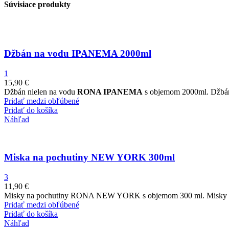
Súvisiace produkty
Džbán na vodu IPANEMA 2000ml
1
15,90
€
Džbán nielen na vodu
RONA IPANEMA
s objemom 2000ml. Džbán j
Pridať medzi obľúbené
Pridať do košíka
Náhľad
Miska na pochutiny NEW YORK 300ml
3
11,90
€
Misky na pochutiny RONA NEW YORK s objemom 300 ml. Misky sú v
Pridať medzi obľúbené
Pridať do košíka
Náhľad