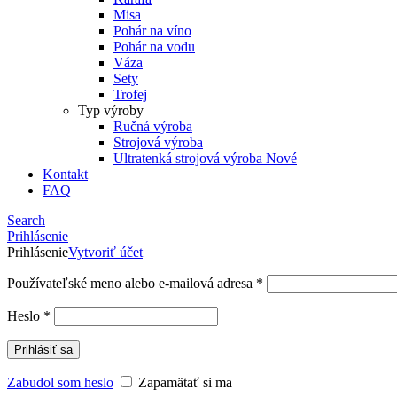
Misa
Pohár na víno
Pohár na vodu
Váza
Sety
Trofej
Typ výroby
Ručná výroba
Strojová výroba
Ultratenká strojová výroba
Nové
Kontakt
FAQ
Search
Prihlásenie
Prihlásenie
Vytvoriť účet
Používateľské meno alebo e-mailová adresa
*
Heslo
*
Prihlásiť sa
Zabudol som heslo
Zapamätať si ma