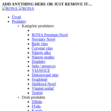
ADD ANYTHING HERE OR JUST REMOVE IT…
Úvod
Produkty
Kategórie produktov
RONA Premium
Nové
Novinky
Nové
Biele víno
Červené víno
Nápoje alko
Nápoje nealko
Doplnky
Sekt / prosecco
VIANOCE
Dekorované sklo
Svadobné
Stužková
Nové
Vlastná potlač
Trofeje
Druh produktu
Džbán
Fľaša
Karafa