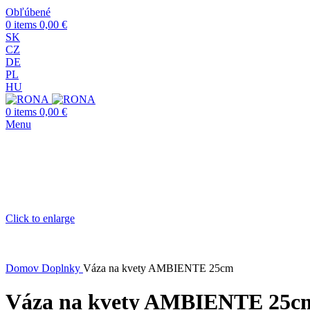
Obľúbené
0
items
0,00
€
SK
CZ
DE
PL
HU
0
items
0,00
€
Menu
Click to enlarge
Domov
Doplnky
Váza na kvety AMBIENTE 25cm
Váza na kvety AMBIENTE 25c