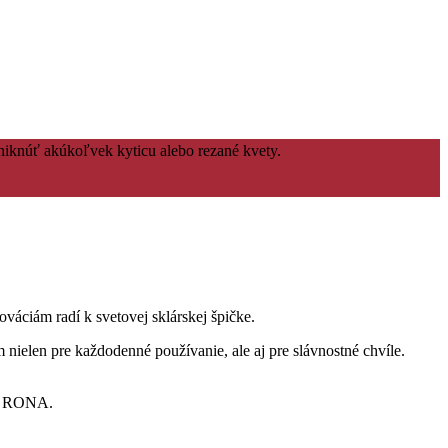
niknúť akúkoľvek kyticu alebo rezané kvety.
váciám radí k svetovej sklárskej špičke.
 nielen pre každodenné používanie, ale aj pre slávnostné chvíle.
ov RONA.