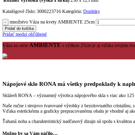
Rozmer výrobku (výška x šírka)
250 x 125 mm
Katalógové číslo:
3000223716
Kategória:
Doplnky
množstvo Váza na kvety AMBIENTE 25cm
Pridať do košíka
Pridať medzi obľúbené
AMBIENTE
Váza zo série
s výškou 25cm je aj vďaka svojmu tva
Nápojové sklo RONA má všetky predpoklady k naplne
Skláreň RONA – významný výrobca nápojového skla s viac ako 125 ročn
Naše ručne i strojovo tvarované výrobky z bezolovnatého cristalínu, 
Vďaka estetickému a graficky prepracovanému obalu je vhodné aj ak
Ťahaná noha a charakteristický nadčasový dizajn sú spolu s kvalit
Možno by sa Vám páčilo…