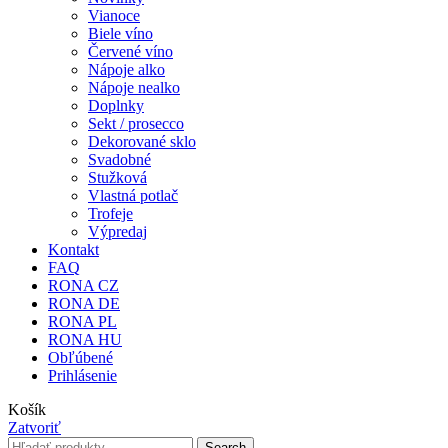
Vianoce
Biele víno
Červené víno
Nápoje alko
Nápoje nealko
Doplnky
Sekt / prosecco
Dekorované sklo
Svadobné
Stužková
Vlastná potlač
Trofeje
Výpredaj
Kontakt
FAQ
RONA CZ
RONA DE
RONA PL
RONA HU
Obľúbené
Prihlásenie
Košík
Zatvoriť
Search