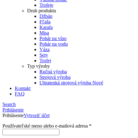
Trofeje
Druh produktu
Džbán
Fľaša
Karafa
Misa
Pohár na víno
Pohár na vodu
Váza
Sety
Trofej
Typ výroby
Ručná výroba
Strojová výroba
Ultratenká strojová výroba
Nové
Kontakt
FAQ
Search
Prihlásenie
Prihlásenie
Vytvoriť účet
Používateľské meno alebo e-mailová adresa
*