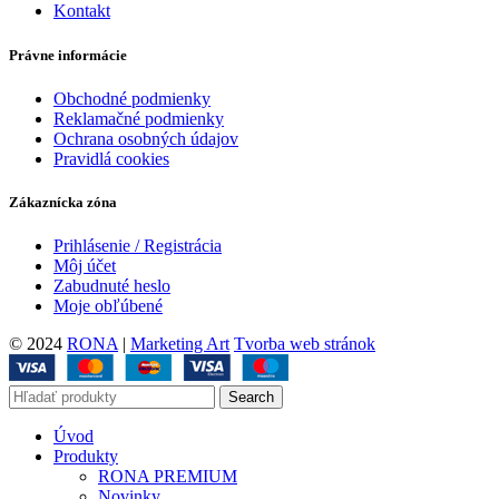
Kontakt
Právne informácie
Obchodné podmienky
Reklamačné podmienky
Ochrana osobných údajov
Pravidlá cookies
Zákaznícka zóna
Prihlásenie / Registrácia
Môj účet
Zabudnuté heslo
Moje obľúbené
© 2024
RONA
|
Marketing Art
Tvorba web stránok
Search
Úvod
Produkty
RONA PREMIUM
Novinky