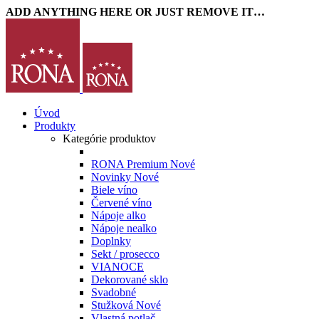
ADD ANYTHING HERE OR JUST REMOVE IT…
Úvod
Produkty
Kategórie produktov
RONA Premium
Nové
Novinky
Nové
Biele víno
Červené víno
Nápoje alko
Nápoje nealko
Doplnky
Sekt / prosecco
VIANOCE
Dekorované sklo
Svadobné
Stužková
Nové
Vlastná potlač