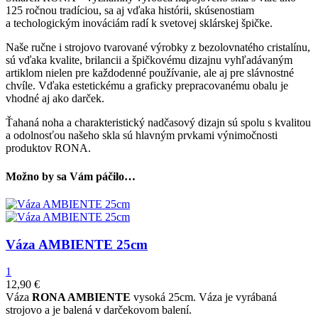
125 ročnou tradíciou, sa aj vďaka histórii, skúsenostiam
a techologickým inováciám radí k svetovej sklárskej špičke.
Naše ručne i strojovo tvarované výrobky z bezolovnatého cristalínu,
sú vďaka kvalite, brilancii a špičkovému dizajnu vyhľadávaným
artiklom nielen pre každodenné používanie, ale aj pre slávnostné
chvíle. Vďaka estetickému a graficky prepracovanému obalu je
vhodné aj ako darček.
Ťahaná noha a charakteristický nadčasový dizajn sú spolu s kvalitou
a odolnosťou našeho skla sú hlavným prvkami výnimočnosti
produktov RONA.
Možno by sa Vám páčilo…
Váza AMBIENTE 25cm
1
12,90
€
Váza
RONA AMBIENTE
vysoká 25cm. Váza je vyrábaná
strojovo a je balená v darčekovom balení.