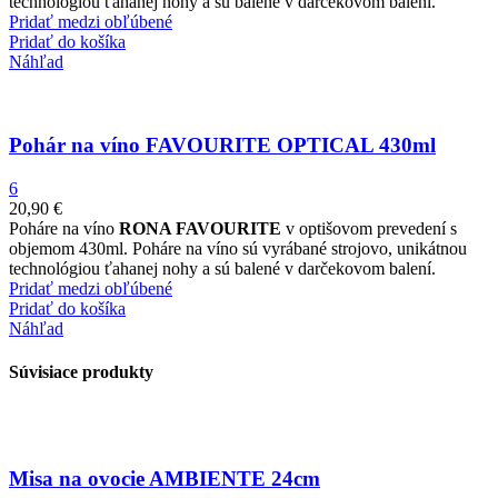
technológiou ťahanej nohy a sú balené v darčekovom balení.
Pridať medzi obľúbené
Pridať do košíka
Náhľad
Pohár na víno FAVOURITE OPTICAL 430ml
6
20,90
€
Poháre na víno
RONA FAVOURITE
v optišovom prevedení s
objemom 430ml. Poháre na víno sú vyrábané strojovo, unikátnou
technológiou ťahanej nohy a sú balené v darčekovom balení.
Pridať medzi obľúbené
Pridať do košíka
Náhľad
Súvisiace produkty
Misa na ovocie AMBIENTE 24cm