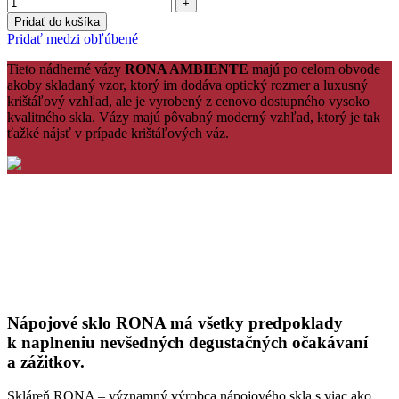
Pridať do košíka
Pridať medzi obľúbené
Tieto nádherné vázy
RONA AMBIENTE
majú po celom obvode
akoby skladaný vzor, ktorý im dodáva optický rozmer a luxusný
krištáľový vzhľad, ale je vyrobený z cenovo dostupného vysoko
kvalitného skla. Vázy majú pôvabný moderný vzhľad, ktorý je tak
ťažké nájsť v prípade krištáľových váz.
Nápojové sklo RONA má všetky predpoklady
k naplneniu nevšedných degustačných očakávaní
a zážitkov.
Skláreň RONA – významný výrobca nápojového skla s viac ako