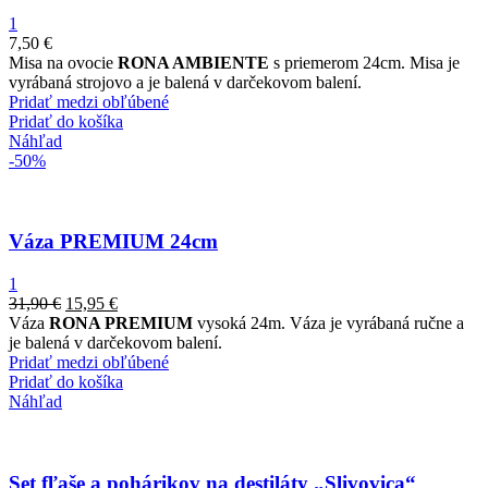
1
7,50
€
Misa na ovocie
RONA AMBIENTE
s priemerom 24cm. Misa je
vyrábaná strojovo a je balená v darčekovom balení.
Pridať medzi obľúbené
Pridať do košíka
Náhľad
-50%
Váza PREMIUM 24cm
1
31,90
€
15,95
€
Váza
RONA PREMIUM
vysoká 24m. Váza je vyrábaná ručne a
je balená v darčekovom balení.
Pridať medzi obľúbené
Pridať do košíka
Náhľad
Set fľaše a pohárikov na destiláty „Slivovica“