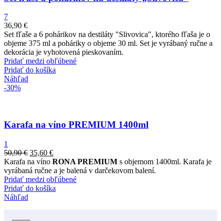
7
36,90
€
Set fľaše a 6 pohárikov na destiláty "Slivovica", ktorého fľaša je o
objeme 375 ml a poháriky o objeme 30 ml. Set je vyrábaný ručne a
dekorácia je vyhotovená pieskovaním.
Pridať medzi obľúbené
Pridať do košíka
Náhľad
-30%
Karafa na víno PREMIUM 1400ml
1
50,90
€
35,60
€
Karafa na víno
RONA PREMIUM
s objemom 1400ml. Karafa je
vyrábaná ručne a je balená v darčekovom balení.
Pridať medzi obľúbené
Pridať do košíka
Náhľad