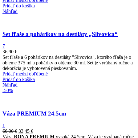
Pridať medzi obľúbené
Pridať do košíka
Náhľad
Set fľaše a pohárikov na destiláty „Slivovica“
7
36,90
€
Set fľaše a 6 pohárikov na destiláty "Slivovica", ktorého fľaša je o
objeme 375 ml a poháriky o objeme 30 ml. Set je vyrábaný ručne a
dekorácia je vyhotovená pieskovaním.
Pridať medzi obľúbené
Pridať do košíka
Náhľad
-50%
Váza PREMIUM 24.5cm
1
66,90
€
33,45
€
Váza
RONA PREMIUM
vysoká 24,5cm. Váza je vyrábaná ručne