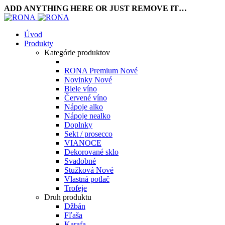
ADD ANYTHING HERE OR JUST REMOVE IT…
Úvod
Produkty
Kategórie produktov
RONA Premium
Nové
Novinky
Nové
Biele víno
Červené víno
Nápoje alko
Nápoje nealko
Doplnky
Sekt / prosecco
VIANOCE
Dekorované sklo
Svadobné
Stužková
Nové
Vlastná potlač
Trofeje
Druh produktu
Džbán
Fľaša
Karafa