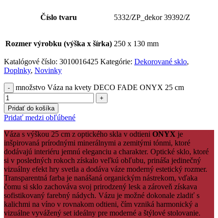
Číslo tvaru
5332/ZP_dekor 39392/Z
Rozmer výrobku (výška x šírka)
250 x 130 mm
Katalógové číslo:
3010016425
Kategórie:
Dekorované sklo
,
Doplnky
,
Novinky
množstvo Váza na kvety DECO FADE ONYX 25 cm
Pridať do košíka
Pridať medzi obľúbené
Váza s výškou 25 cm z optického skla v odtieni
ONYX
je
inšpirovaná prírodnými minerálnymi a zemitými tónmi, ktoré
dodávajú interiéru jemnú eleganciu a charakter. Optické sklo, ktoré
si v posledných rokoch získalo veľkú obľubu, prináša jedinečný
vizuálny efekt hry svetla a dodáva váze moderný estetický rozmer.
Transparentná farba je nanášaná organickým nástrekom, vďaka
čomu si sklo zachováva svoj prirodzený lesk a zároveň získava
sofistikovaný farebný nádych. Vázu je možné dokonale zladiť s
kalichmi na víno v rovnakom odtieni, čím vzniká harmonický a
vizuálne vyvážený set ideálny pre moderné a štýlové stolovanie.