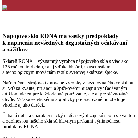
Nápojové sklo RONA má všetky predpoklady
k naplneniu nevšedných degustačných očakávaní
a zážitkov.
Skláreň RONA – významný výrobca nápojového skla s viac ako
125 ročnou tradíciou, sa aj vďaka histórii, skúsenostiam
a techologickým inováciám radí k svetovej sklárskej špičke.
Naše ručne i strojovo tvarované výrobky z bezolovnatého cristalínu,
sú vďaka kvalite, brilancii a špičkovému dizajnu vyhľadávaným
artiklom nielen pre každodenné používanie, ale aj pre slávnostné
chvíle. Vďaka estetickému a graficky prepracovanému obalu je
vhodné aj ako darček.
Ťahaná noha a charakteristický nadčasový dizajn sú spolu s kvalitou
a odolnosťou našeho skla sú hlavným prvkami výnimočnosti
produktov RONA.