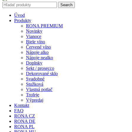
Search
Úvod
Produkty
RONA PREMIUM
Novinky
Vianoce
Biele víno
Červené víno
Nápoje alko
Nápoje nealko
Doplnky
Sekt / prosecco
Dekorované sklo
Svadobné
Stužková
Vlastná potlač
Trofeje
Výpredaj
Kontakt
FAQ
RONA CZ
RONA DE
RONA PL
RONA HU