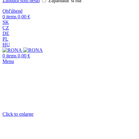
Zabudol som heslo
Zapamätať si ma
Obľúbené
0
items
0,00
€
SK
CZ
DE
PL
HU
0
items
0,00
€
Menu
Click to enlarge