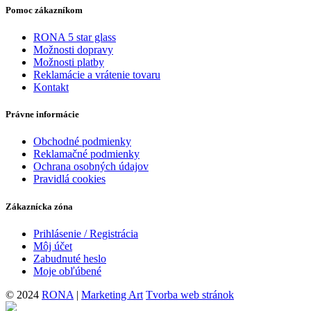
Pomoc zákazníkom
RONA 5 star glass
Možnosti dopravy
Možnosti platby
Reklamácie a vrátenie tovaru
Kontakt
Právne informácie
Obchodné podmienky
Reklamačné podmienky
Ochrana osobných údajov
Pravidlá cookies
Zákaznícka zóna
Prihlásenie / Registrácia
Môj účet
Zabudnuté heslo
Moje obľúbené
© 2024
RONA
|
Marketing Art
Tvorba web stránok