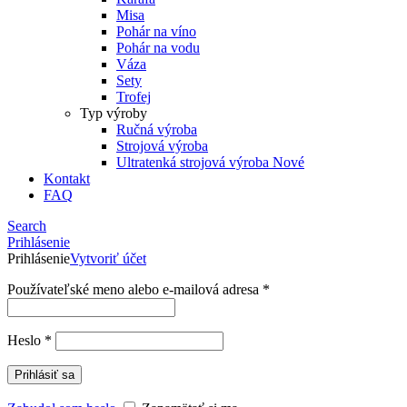
Misa
Pohár na víno
Pohár na vodu
Váza
Sety
Trofej
Typ výroby
Ručná výroba
Strojová výroba
Ultratenká strojová výroba
Nové
Kontakt
FAQ
Search
Prihlásenie
Prihlásenie
Vytvoriť účet
Používateľské meno alebo e-mailová adresa
*
Heslo
*
Prihlásiť sa