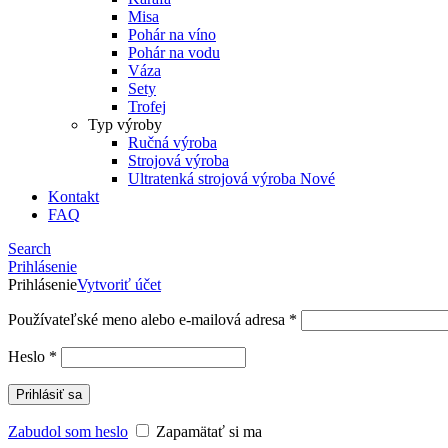
Misa
Pohár na víno
Pohár na vodu
Váza
Sety
Trofej
Typ výroby
Ručná výroba
Strojová výroba
Ultratenká strojová výroba
Nové
Kontakt
FAQ
Search
Prihlásenie
Prihlásenie
Vytvoriť účet
Používateľské meno alebo e-mailová adresa
*
Heslo
*
Prihlásiť sa
Zabudol som heslo
Zapamätať si ma