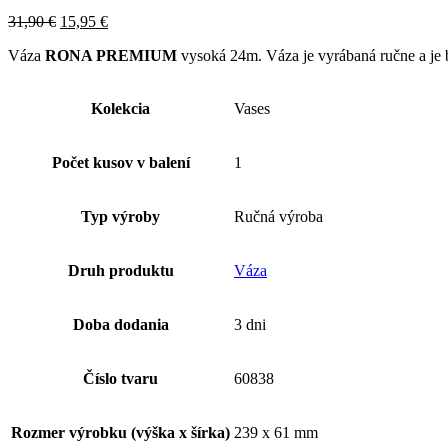
31,90
€
15,95
€
Váza
RONA PREMIUM
vysoká 24m. Váza je vyrábaná ručne a je 
Kolekcia
Vases
Počet kusov v balení
1
Typ výroby
Ručná výroba
Druh produktu
Váza
Doba dodania
3 dni
Číslo tvaru
60838
Rozmer výrobku (výška x šírka)
239 x 61 mm