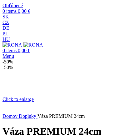
Obľúbené
0
items
0,00
€
SK
CZ
DE
PL
HU
0
items
0,00
€
Menu
-50%
-50%
Click to enlarge
Domov
Doplnky
Váza PREMIUM 24cm
Váza PREMIUM 24cm