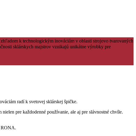
Vzhľadom k technologickým inováciám v oblasti strojovo tvarovaných
čnosti sklárskych majstrov vznikajú unikátne výrobky pre
váciám radí k svetovej sklárskej špičke.
 nielen pre každodenné používanie, ale aj pre slávnostné chvíle.
ov RONA.