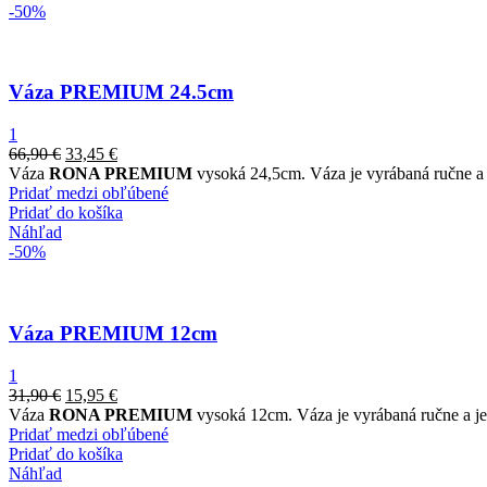
-50%
Váza PREMIUM 24.5cm
1
66,90
€
33,45
€
Váza
RONA PREMIUM
vysoká 24,5cm. Váza je vyrábaná ručne a 
Pridať medzi obľúbené
Pridať do košíka
Náhľad
-50%
Váza PREMIUM 12cm
1
31,90
€
15,95
€
Váza
RONA PREMIUM
vysoká 12cm. Váza je vyrábaná ručne a je
Pridať medzi obľúbené
Pridať do košíka
Náhľad