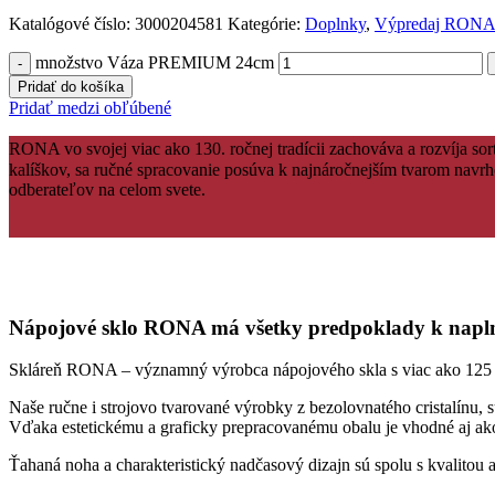
Katalógové číslo:
3000204581
Kategórie:
Doplnky
,
Výpredaj RON
množstvo Váza PREMIUM 24cm
Pridať do košíka
Pridať medzi obľúbené
RONA vo svojej viac ako 130. ročnej tradícii zachováva a rozvíja so
kalíškov, sa ručné spracovanie posúva k najnáročnejším tvarom navrh
odberateľov na celom svete.
Nápojové sklo RONA má všetky predpoklady k naplne
Skláreň RONA – významný výrobca nápojového skla s viac ako 125 ročn
Naše ručne i strojovo tvarované výrobky z bezolovnatého cristalínu, 
Vďaka estetickému a graficky prepracovanému obalu je vhodné aj ak
Ťahaná noha a charakteristický nadčasový dizajn sú spolu s kvalit