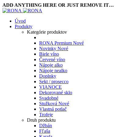
ADD ANYTHING HERE OR JUST REMOVE IT…
Úvod
Produkty
Kategórie produktov
RONA Premium
Nové
Novinky
Nové
Biele víno
Červené víno
Nápoje alko
Nápoje nealko
Doplnky
Sekt / prosecco
VIANOCE
Dekorované sklo
Svadobné
Stužková
Nové
Vlastná potlač
Trofeje
Druh produktu
Džbán
Fľaša
Karafa