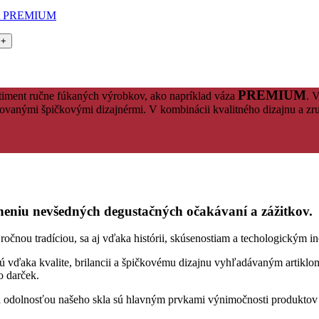
A PREMIUM
PREMIUM
rtiment ručne fúkaných výrobkov, ako napríklad váza
. 
ovanými špičkovými dizajnérmi. V kombinácii kvalitného dizajnu a zru
niu nevšedných degustačných očakávaní a zážitkov.
ou tradíciou, sa aj vďaka histórii, skúsenostiam a techologickým ino
sú vďaka kvalite, brilancii a špičkovému dizajnu vyhľadávaným artiklom
o darček.
ou a odolnosťou našeho skla sú hlavným prvkami výnimočnosti produkt